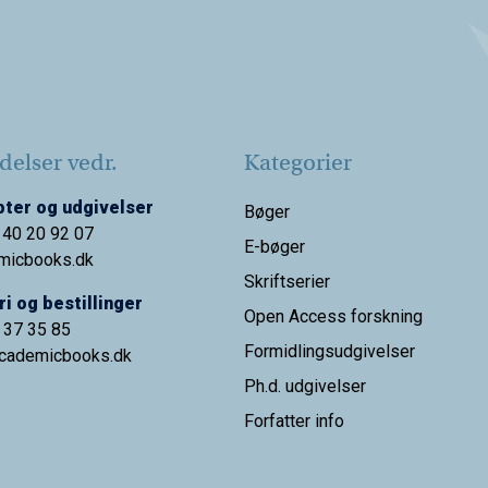
elser vedr.
Kategorier
ter og udgivelser
Bøger
 40 20 92 07
E-bøger
micbooks.dk
Skriftserier
i og bestillinger
Open Access forskning
9 37 35 85
Formidlingsudgivelser
cademicbooks.dk
Ph.d. udgivelser
Forfatter info