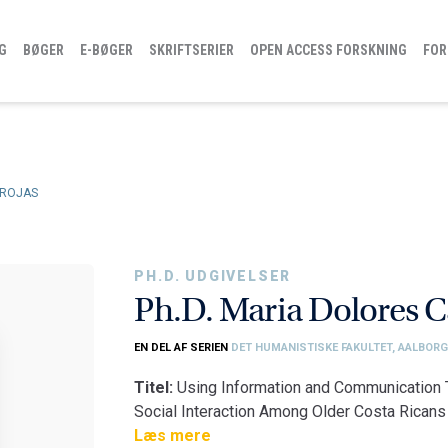
G
BØGER
E-BØGER
SKRIFTSERIER
OPEN ACCESS FORSKNING
FOR
 ROJAS
PH.D. UDGIVELSER
Ph.D. Maria Dolores C
EN DEL AF SERIEN
DET HUMANISTISKE FAKULTET, AALBORG
Titel:
Using Information and Communication Te
Social Interaction Among Older Costa Ricans
Fakultet:
Læs mere
Det Humanistiske Fakultet