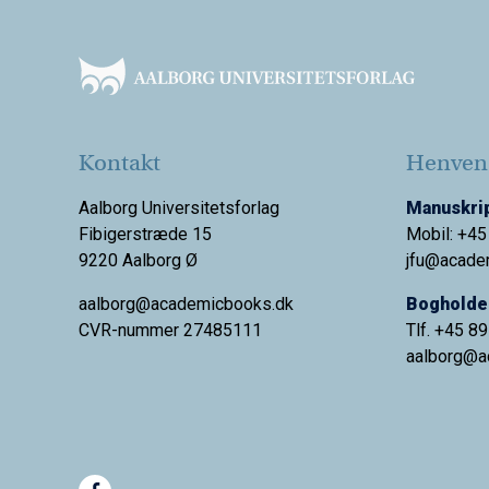
Footer
Kontakt
Henvend
Aalborg Universitetsforlag
Manuskrip
Fibigerstræde 15
Mobil: +45
9220 Aalborg Ø
jfu@acade
aalborg@academicbooks.dk
Bogholder
CVR-nummer 27485111
Tlf. +45 8
aalborg@
a