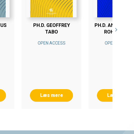
UUS
PH.D. GEOFFREY
PH.D. ANNE BIRG
TABO
ROHWEDDER
OPEN ACCESS
OPEN ACCESS
Læs mere
Læs mere