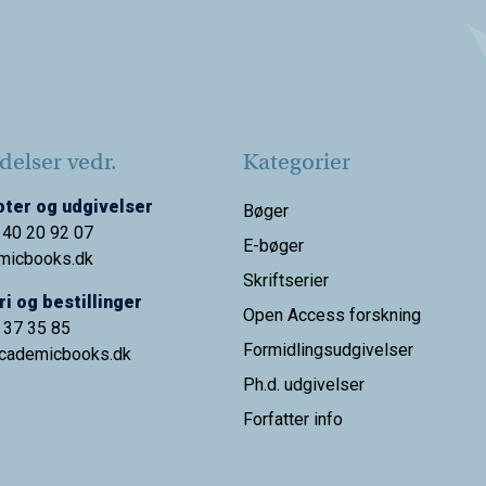
elser vedr.
Kategorier
ter og udgivelser
Bøger
 40 20 92 07
E-bøger
micbooks.dk
Skriftserier
i og bestillinger
Open Access forskning
9 37 35 85
Formidlingsudgivelser
cademicbooks.dk
Ph.d. udgivelser
Forfatter info