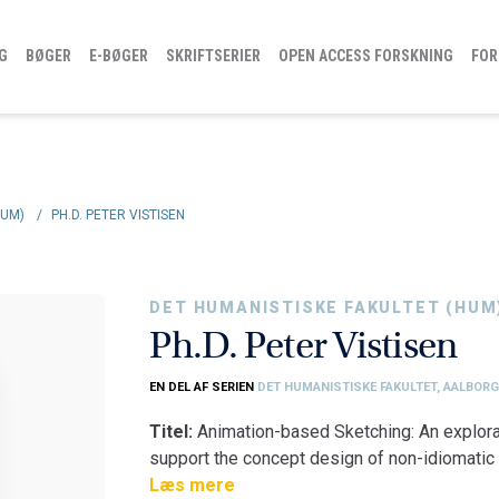
G
BØGER
E-BØGER
SKRIFTSERIER
OPEN ACCESS FORSKNING
FOR
HUM)
/
PH.D. PETER VISTISEN
DET HUMANISTISKE FAKULTET (HUM
Ph.D. Peter Vistisen
EN DEL AF SERIEN
DET HUMANISTISKE FAKULTET, AALBORG
Titel:
Animation-based Sketching: An explor
support the concept design of non-idiomatic 
Fakultet:
Læs mere
Det Humanistiske Fakultet