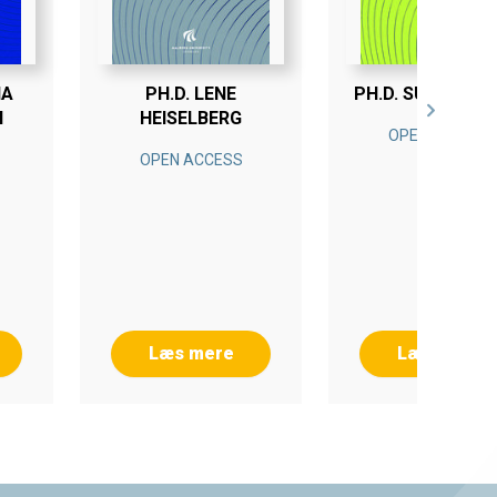
NA
PH.D. LENE
PH.D. SUSANNE 
N
HEISELBERG
OPEN ACCESS
OPEN ACCESS
Læs mere
Læs mere