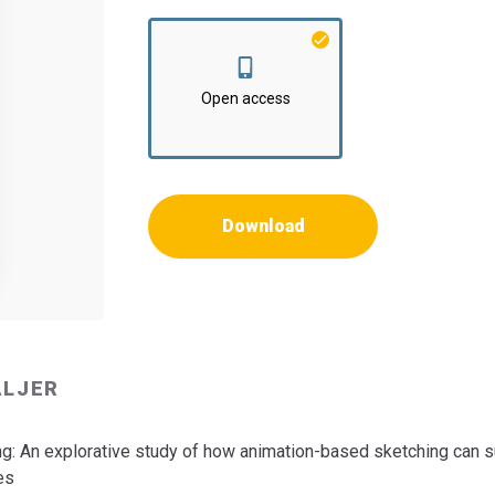
Institut:
Institut for Kommunikation og Psyko
Open access
Download
ALJER
g: An explorative study of how animation-based sketching can s
es