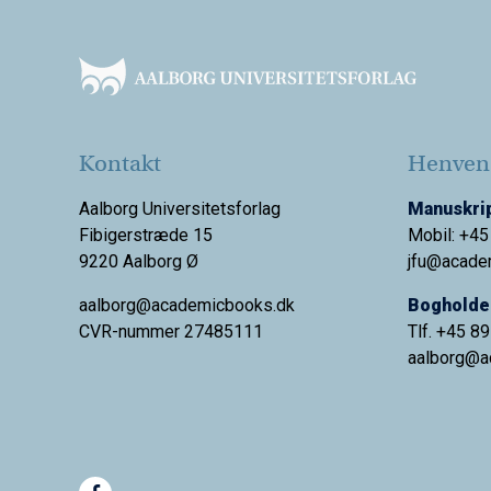
Footer
Kontakt
Henvend
Aalborg Universitetsforlag
Manuskrip
Fibigerstræde 15
Mobil: +45
9220 Aalborg Ø
jfu@acade
aalborg@academicbooks.dk
Bogholder
CVR-nummer 27485111
Tlf. +45 8
aalborg@
a