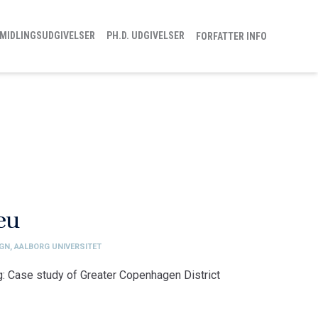
MIDLINGSUDGIVELSER
PH.D. UDGIVELSER
FORFATTER INFO
eu
IGN, AALBORG UNIVERSITET
g: Case study of Greater Copenhagen District
sign