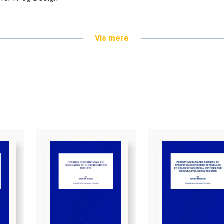
g
Vis mere