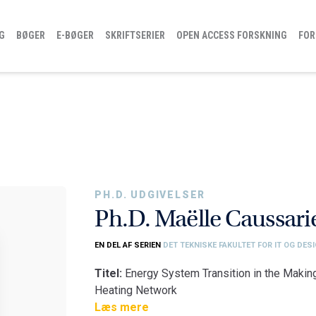
G
BØGER
E-BØGER
SKRIFTSERIER
OPEN ACCESS FORSKNING
FOR
PH.D. UDGIVELSER
Ph.D. Maëlle Caussari
EN DEL AF SERIEN
DET TEKNISKE FAKULTET FOR IT OG DES
Titel:
Energy System Transition in the Makin
Heating Network
Fakultet:
Læs mere
Det Tekniske Fakultet for IT og De