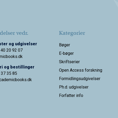
elser vedr.
Kategorier
ter og udgivelser
Bøger
 40 20 92 07
E-bøger
micbooks.dk
Skriftserier
i og bestillinger
Open Access forskning
9 37 35 85
Formidlingsudgivelser
cademicbooks.dk
Ph.d. udgivelser
Forfatter info