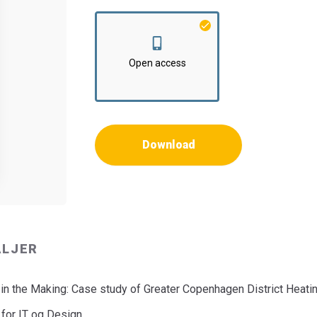
Institut:
Institut for Planlægning
Open access
Download
ALJER
in the Making: Case study of Greater Copenhagen District Heat
 for IT og Design