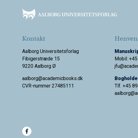
Kontakt
Henvend
Aalborg Universitetsforlag
Manuskrip
Fibigerstræde 15
Mobil: +45
9220 Aalborg Ø
jfu@acade
aalborg@academicbooks.dk
Bogholder
CVR-nummer 27485111
Tlf. +45 8
aalborg@
a