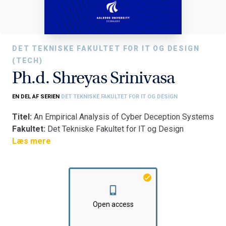
DET TEKNISKE FAKULTET FOR IT OG DESIGN
(TECH)
Ph.d. Shreyas Srinivasa
EN DEL AF SERIEN
DET TEKNISKE FAKULTET FOR IT OG DESIGN
Titel:
An Empirical Analysis of Cyber Deception Systems
Fakultet:
Det Tekniske Fakultet for IT og Design
Institut:
Læs mere
Institut for Elektroniske Systemer
Open access