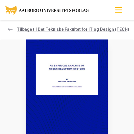
Tilbage til Det Tekniske Fakultet for IT og Design (TECH)