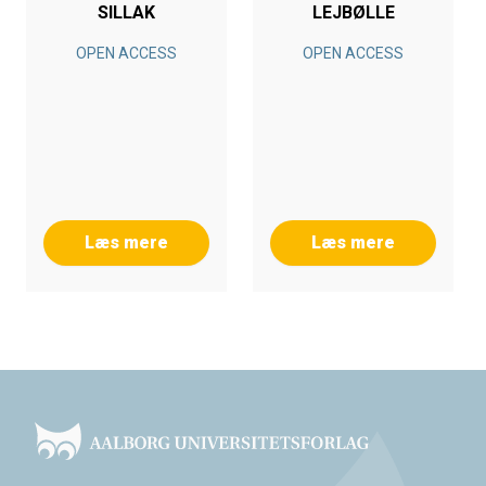
SILLAK
LEJBØLLE
OPEN ACCESS
OPEN ACCESS
Læs mere
Læs mere
Footer