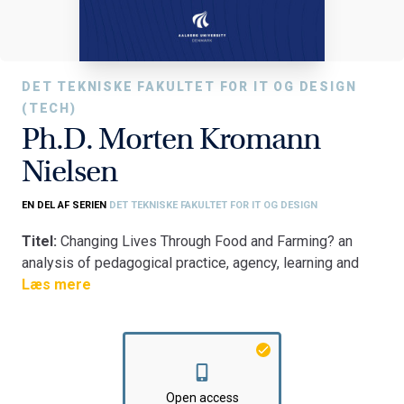
DET TEKNISKE FAKULTET FOR IT OG DESIGN
(TECH)
Ph.D. Morten Kromann
Nielsen
EN DEL AF SERIEN
DET TEKNISKE FAKULTET FOR IT OG DESIGN
Titel:
Changing Lives Through Food and Farming? an
analysis of pedagogical practice, agency, learning and
identity construction in the American youth food justice
Læs mere
movement
Fakultet:
Det Tekniske Fakultet for IT og Design
Institut:
Institut for Planlægning
Open access