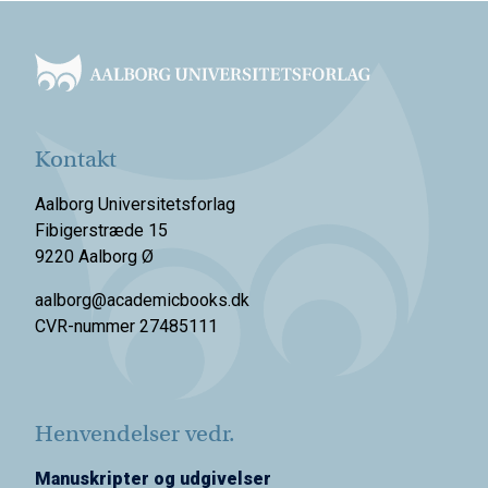
Footer
Kontakt
Aalborg Universitetsforlag
Fibigerstræde 15
9220 Aalborg Ø
aalborg@academicbooks.dk
CVR-nummer 27485111
Henvendelser vedr.
Manuskripter og udgivelser