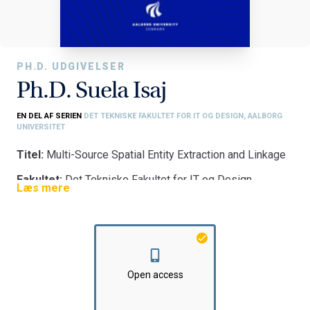
PH.D. UDGIVELSER
Ph.D. Suela Isaj
EN DEL AF SERIEN
DET TEKNISKE FAKULTET FOR IT OG DESIGN, AALBORG
UNIVERSITET
Titel:
Multi-Source Spatial Entity Extraction and Linkage
Fakultet:
Det Tekniske Fakultet for IT og Design
Læs mere
Institut:
Institut for Datalogi
Open access