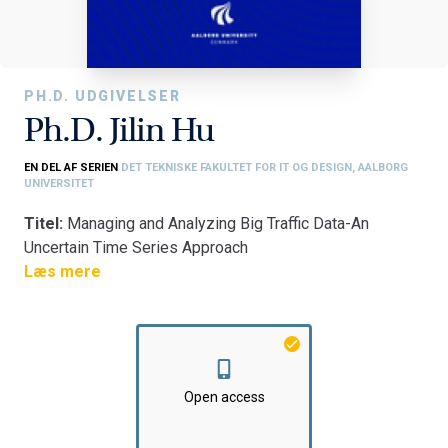
PH.D. UDGIVELSER
Ph.D. Jilin Hu
EN DEL AF SERIEN
DET TEKNISKE FAKULTET FOR IT OG DESIGN, AALBORG
UNIVERSITET
Titel:
Managing and Analyzing Big Traffic Data-An
Uncertain Time Series Approach
Fakultet:
Læs mere
Det Tekniske Fakultet for IT og Design
Institut:
Institut for Datalogi
Open access