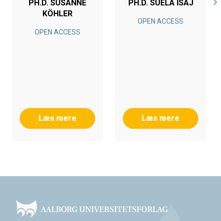
PH.D. SUSANNE
PH.D. SUELA ISAJ
KÖHLER
OPEN ACCESS
OPEN ACCESS
Læs mere
Læs mere
Footer