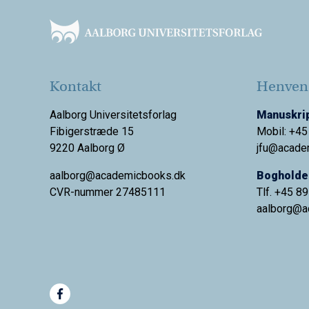
Kontakt
Henvend
Aalborg Universitetsforlag
Manuskrip
Fibigerstræde 15
Mobil: +45
9220 Aalborg Ø
jfu@acade
aalborg@academicbooks.dk
Bogholder
CVR-nummer 27485111
Tlf. +45 8
aalborg@
a