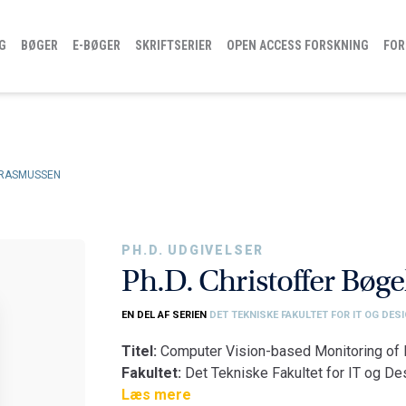
G
BØGER
E-BØGER
SKRIFTSERIER
OPEN ACCESS FORSKNING
FOR
 RASMUSSEN
PH.D. UDGIVELSER
Ph.D. Christoffer Bø
EN DEL AF SERIEN
DET TEKNISKE FAKULTET FOR IT OG DES
Titel:
Computer Vision-based Monitoring of 
Fakultet:
Det Tekniske Fakultet for IT og De
Institut:
Læs mere
Institut for Arkitektur og Medietekn