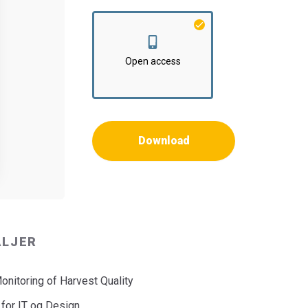
Open access
Download
ALJER
nitoring of Harvest Quality
 for IT og Design