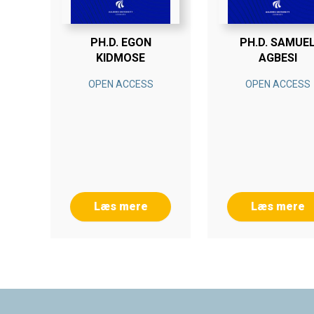
PH.D. EGON
PH.D. SAMUE
KIDMOSE
AGBESI
OPEN ACCESS
OPEN ACCESS
Læs mere
Læs mere
Footer