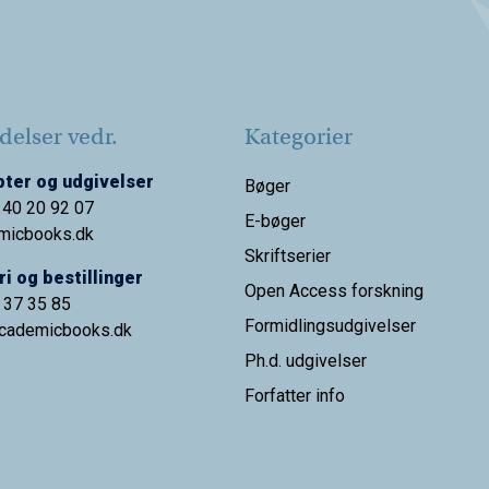
elser vedr.
Kategorier
ter og udgivelser
Bøger
 40 20 92 07
E-bøger
micbooks.dk
Skriftserier
i og bestillinger
Open Access forskning
9 37 35 85
Formidlingsudgivelser
cademicbooks.dk
Ph.d. udgivelser
Forfatter info