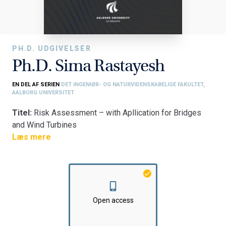
PH.D. UDGIVELSER
Ph.D. Sima Rastayesh
EN DEL AF SERIEN
DET INGENIØR- OG NATURVIDENSKABELIGE FAKULTET,
AALBORG UNIVERSITET
Titel:
Risk Assessment – with Apllication for Bridges
and Wind Turbines
Fakultet:
Læs mere
Det Ingeniør- og Naturvidenskabelige Fakultet
Institut:
Institut for Byggeri, By og Miljø
Open access