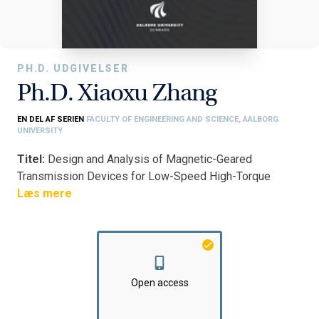
PH.D. UDGIVELSER
Ph.D. Xiaoxu Zhang
EN DEL AF SERIEN
FACULTY OF ENGINEERING AND SCIENCE, AALBORG
UNIVERSITY
Titel:
Design and Analysis of Magnetic-Geared
Transmission Devices for Low-Speed High-Torque
Application
Læs mere
Fakultet:
Det Ingeniør- og Naturvidenskabelige Fakultet
Institut:
AAU Energi
Open access