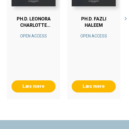
PH.D. LEONORA
PH.D. FAZLI
CHARLOTTE
HALEEM
MALABI
OPEN ACCESS
OPEN ACCESS
EBERHARDT
Læs mere
Læs mere
Footer