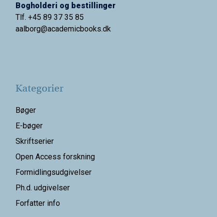
Bogholderi og bestillinger
Tlf. +45 89 37 35 85
aalborg@
academicbooks.dk
Kategorier
Bøger
E-bøger
Skriftserier
Open Access forskning
Formidlingsudgivelser
Ph.d. udgivelser
Forfatter info