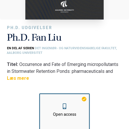
PH.D. UDGIVELSER
Ph.D. Fan Liu
EN DEL AF SERIEN
DET INGENIØR- OG NATURVIDENSKABELIGE FAKULTET,
AALBORG UNIVERSITET
Titel:
Occurrence and Fate of Emerging micropollutants
in Stormwater Retention Ponds: pharmaceuticals and
microplastics
Læs mere
Fakultet:
Det Ingeniør- og Naturvidenskabelige Fakultet
Institut:
Institut for Byggeri og Anlæg
Open access