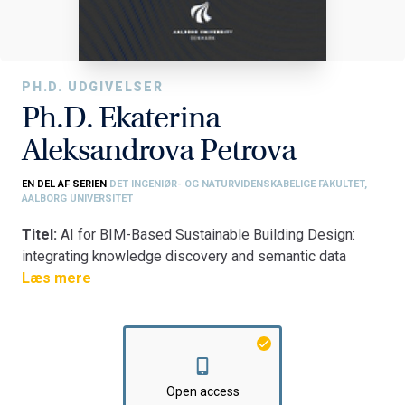
PH.D. UDGIVELSER
Ph.D. Ekaterina
Aleksandrova Petrova
EN DEL AF SERIEN
DET INGENIØR- OG NATURVIDENSKABELIGE FAKULTET,
AALBORG UNIVERSITET
Titel:
AI for BIM-Based Sustainable Building Design:
integrating knowledge discovery and semantic data
modelling for evidence-based design decision support
Læs mere
Fakultet:
Det Ingeniør- og Naturvidenskabelige Fakultet
Institut:
Institut for Byggeri og Anlæg
Open access