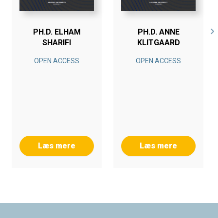
PH.D. ELHAM
PH.D. ANNE
SHARIFI
KLITGAARD
OPEN ACCESS
OPEN ACCESS
Læs mere
Læs mere
Footer