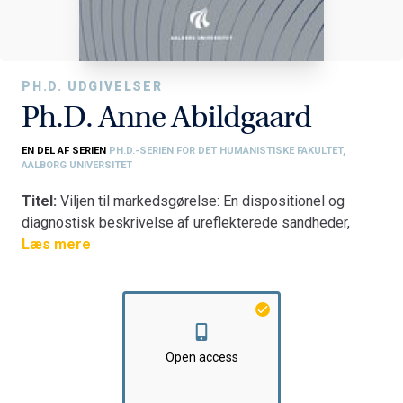
PH.D. UDGIVELSER
Ph.D. Anne Abildgaard
EN DEL AF SERIEN
PH.D.-SERIEN FOR DET HUMANISTISKE FAKULTET,
AALBORG UNIVERSITET
Titel:
Viljen til markedsgørelse: En dispositionel og
diagnostisk beskrivelse af ureflekterede sandheder,
subjektpositioner og mulig selvformation i offentlig-
Læs mere
privat innovation
Fakultet:
Det Humanistiske Fakultet
Institut:
Institut for Læring og Filosofi
Open access