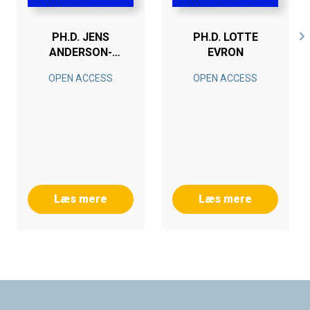
PH.D. JENS
PH.D. LOTTE
ANDERSON-
EVRON
INGSTRUP
OPEN ACCESS
OPEN ACCESS
Læs mere
Læs mere
Footer