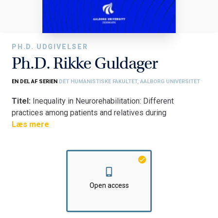
PH.D. UDGIVELSER
Ph.D. Rikke Guldager
EN DEL AF SERIEN
DET HUMANISTISKE FAKULTET, AALBORG UNIVERSITET
Titel:
Inequality in Neurorehabilitation: Different
practices among patients and relatives during
rehabilitation after stroke and severe traumatic brain
Læs mere
injury: a qualitative study
Fakultet:
Det Humanistiske Fakultet
Institut:
Institut for Læring og Filosofi
Open access