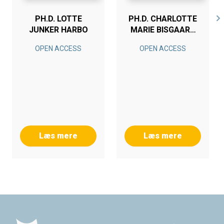
PH.D. LOTTE
PH.D. CHARLOTTE
JUNKER HARBO
MARIE BISGAARD
KLEMMENSEN
OPEN ACCESS
OPEN ACCESS
Læs mere
Læs mere
Footer