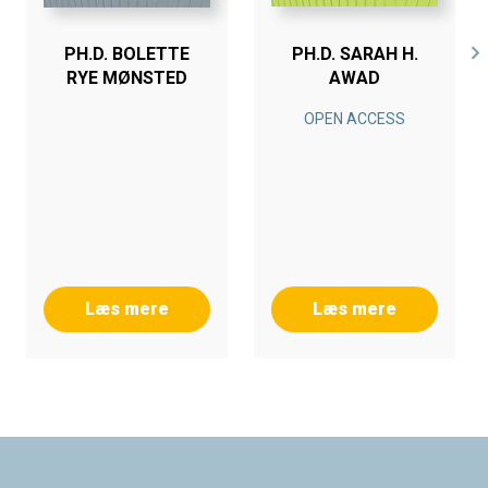
PH.D. BOLETTE
PH.D. SARAH H.
RYE MØNSTED
AWAD
OPEN ACCESS
Læs mere
Læs mere
Footer