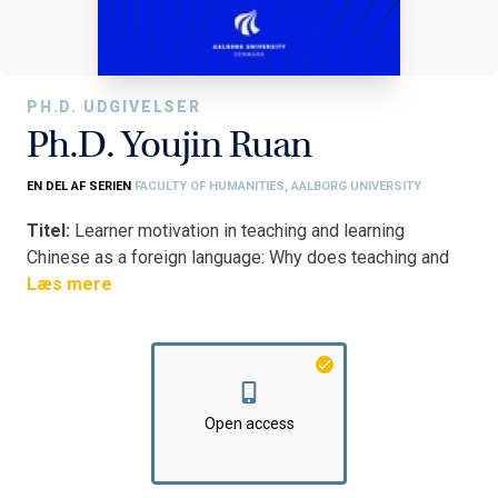
PH.D. UDGIVELSER
Ph.D. Youjin Ruan
EN DEL AF SERIEN
FACULTY OF HUMANITIES, AALBORG UNIVERSITY
Titel:
Learner motivation in teaching and learning
Chinese as a foreign language: Why does teaching and
learning method matter?
Læs mere
Fakultet:
Det Humanistiske Fakultet
Institut:
Institut for Læring og Filosofi
Open access