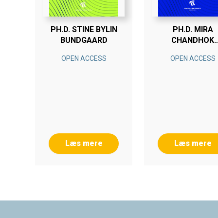
PH.D. STINE BYLIN
PH.D. MIRA
BUNDGAARD
CHANDHOK
SKADEGÅRD
OPEN ACCESS
OPEN ACCESS
Læs mere
Læs mere
Footer