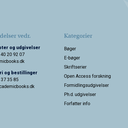
elser vedr.
Kategorier
ter og udgivelser
Bøger
 40 20 92 07
E-bøger
micbooks.dk
Skriftserier
i og bestillinger
Open Access forskning
9 37 35 85
Formidlingsudgivelser
cademicbooks.dk
Ph.d. udgivelser
Forfatter info