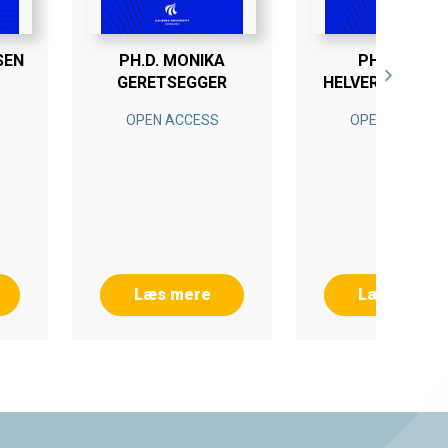
SEN
PH.D. MONIKA
PH.D. LINE
GERETSEGGER
HELVERSKOV H
OPEN ACCESS
OPEN ACCESS
Læs mere
Læs mere