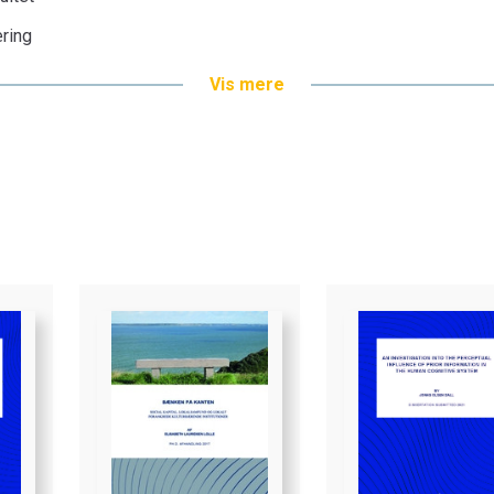
æring
Vis mere