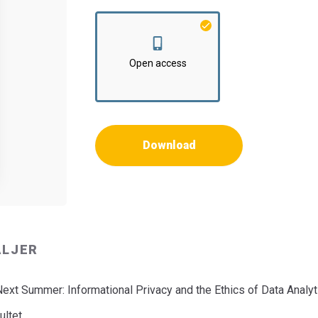
Institut:
Institut for Kultur og Læring
Open access
Download
ALJER
ext Summer: Informational Privacy and the Ethics of Data Analyt
ultet