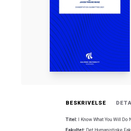
BESKRIVELSE
DET
Titel:
I Know What You Will Do N
Fakultet:
Det Humanistiske Fak