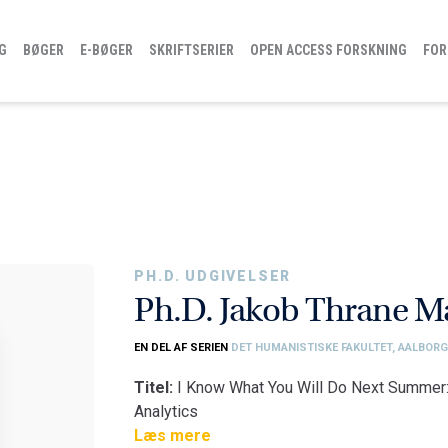
G
BØGER
E-BØGER
SKRIFTSERIER
OPEN ACCESS FORSKNING
FOR
PH.D. UDGIVELSER
Ph.D. Jakob Thrane M
EN DEL AF SERIEN
DET HUMANISTISKE FAKULTET, AALBORG
Titel:
I Know What You Will Do Next Summer: 
Analytics
Fakultet:
Læs mere
Det Humanistiske Fakultet