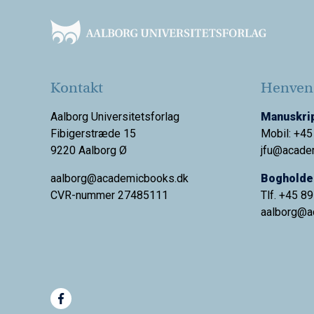
Kontakt
Henvend
Aalborg Universitetsforlag
Manuskrip
Fibigerstræde 15
Mobil: +45
9220 Aalborg Ø
jfu@acade
aalborg@academicbooks.dk
Bogholder
CVR-nummer 27485111
Tlf. +45 8
aalborg@
a