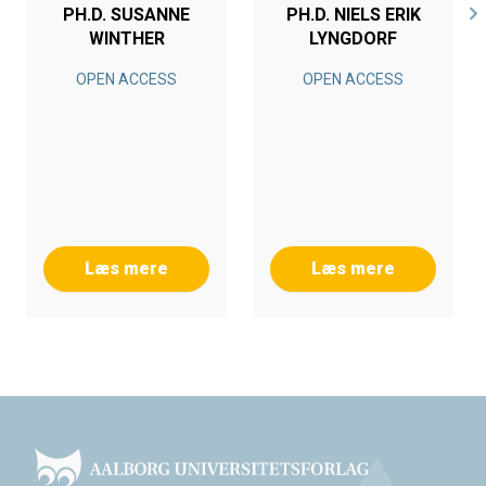
PH.D. SUSANNE
PH.D. NIELS ERIK
WINTHER
LYNGDORF
OPEN ACCESS
OPEN ACCESS
Læs mere
Læs mere
Footer