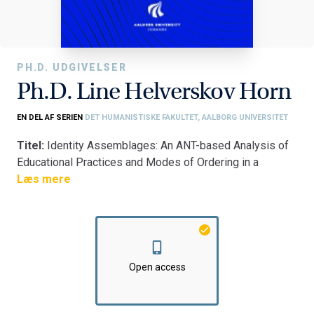
PH.D. UDGIVELSER
Ph.D. Line Helverskov Horn
EN DEL AF SERIEN
DET HUMANISTISKE FAKULTET, AALBORG UNIVERSITET
Titel:
Identity Assemblages: An ANT-based Analysis of
Educational Practices and Modes of Ordering in a
University College
Læs mere
Fakultet:
Det Humanistiske Fakultet
Institut:
Institut for Læring og Filosofi
Open access