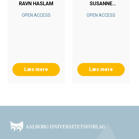
RAVN HASLAM
SUSANNE
HERTRAMPF
OPEN ACCESS
OPEN ACCESS
Læs mere
Læs mere
Footer