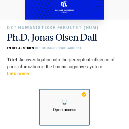
DET HUMANISTISKE FAKULTET (HUM)
Ph.D. Jonas Olsen Dall
EN DEL AF SERIEN
DET HUMANISTISKE FAKULTET
Titel:
An investigation into the perceptual influence of
prior information in the human cognitive system
Fakultet:
Læs mere
Det Humanistiske Fakultet
Institut:
Institut for Kommunikation og Psykologi
Open access