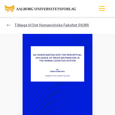
Tilbage til Det Humanistiske Fakultet (HUM)