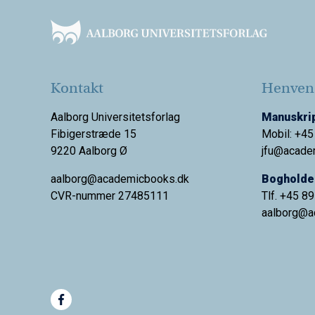
Kontakt
Henvend
Aalborg Universitetsforlag
Manuskrip
Fibigerstræde 15
Mobil: +45
9220 Aalborg Ø
jfu@acade
aalborg@academicbooks.dk
Bogholder
CVR-nummer 27485111
Tlf. +45 8
aalborg@
a