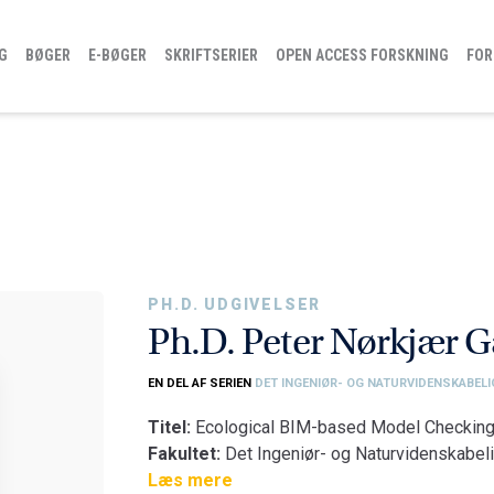
G
BØGER
E-BØGER
SKRIFTSERIER
OPEN ACCESS FORSKNING
FOR
PH.D. UDGIVELSER
Ph.D. Peter Nørkjær 
EN DEL AF SERIEN
DET INGENIØR- OG NATURVIDENSKABELI
Titel:
Ecological BIM-based Model Checkin
Fakultet:
Det Ingeniør- og Naturvidenskabeli
Institut:
Læs mere
Institut for Byggeri, By og Miljø