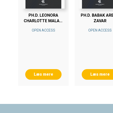
PH.D. LEONORA
PH.D. BABAK AR
CHARLOTTE MALABI
ZAVAR
EBERHARDT
OPEN ACCESS
OPEN ACCESS
Læs mere
Læs mere
Footer