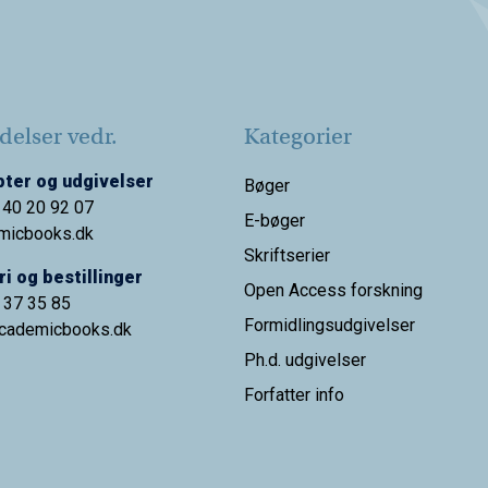
elser vedr.
Kategorier
ter og udgivelser
Bøger
 40 20 92 07
E-bøger
micbooks.dk
Skriftserier
i og bestillinger
Open Access forskning
9 37 35 85
Formidlingsudgivelser
cademicbooks.dk
Ph.d. udgivelser
Forfatter info