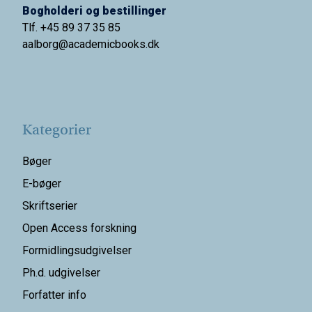
Bogholderi og bestillinger
Tlf. +45 89 37 35 85
aalborg@
academicbooks.dk
Kategorier
Bøger
E-bøger
Skriftserier
Open Access forskning
Formidlingsudgivelser
Ph.d. udgivelser
Forfatter info