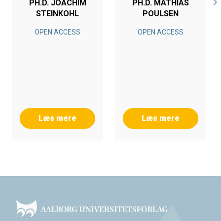
PH.D. JOACHIM
PH.D. MATHIAS
STEINKOHL
POULSEN
OPEN ACCESS
OPEN ACCESS
Læs mere
Læs mere
Footer