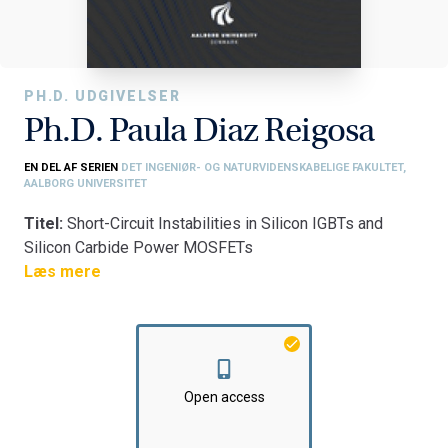
PH.D. UDGIVELSER
Ph.D. Paula Diaz Reigosa
EN DEL AF SERIEN
DET INGENIØR- OG NATURVIDENSKABELIGE FAKULTET,
AALBORG UNIVERSITET
Titel:
Short-Circuit Instabilities in Silicon IGBTs and
Silicon Carbide Power MOSFETs
Fakultet:
Læs mere
Det Ingeniør- og Naturvidenskabelige Fakultet
Institut:
AAU Energi
Open access