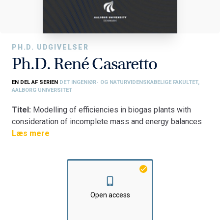
PH.D. UDGIVELSER
Ph.D. René Casaretto
EN DEL AF SERIEN
DET INGENIØR- OG NATURVIDENSKABELIGE FAKULTET,
AALBORG UNIVERSITET
Titel:
Modelling of efficiencies in biogas plants with
consideration of incomplete mass and energy balances
based on calorimetric investigations and data sampling.
Læs mere
Developing a new management tool system
Fakultet:
Det Ingeniør- og Naturvidenskabelige Fakultet
Institut:
AAU Energi
Open access