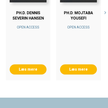
PH.D. DENNIS
PH.D. MOJTABA
SEVERIN HANSEN
YOUSEFI
OPEN ACCESS
OPEN ACCESS
Læs mere
Læs mere
Footer