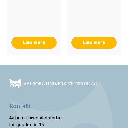
Læs mere
Læs mere
Footer
Kontakt
Aalborg Universitetsforlag
Fibigerstræde 15