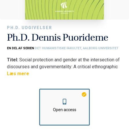
PH.D. UDGIVELSER
Ph.D. Dennis Puorideme
EN DEL AF SERIEN
DET HUMANISTISKE FAKULTET, AALBORG UNIVERSITET
Titel:
Social protection and gender at the intersection of
discourses and governmentality: A critical ethnographic
study of the LEAP cash transfer programme in Ghana
Læs mere
Fakultet:
Det Humanistiske Fakultet
Institut:
Institut for Kultur og Globale Studier
Open access