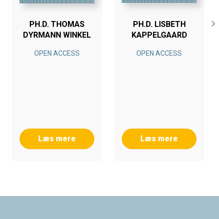
PH.D. THOMAS
PH.D. LISBETH
DYRMANN WINKEL
KAPPELGAARD
OPEN ACCESS
OPEN ACCESS
Læs mere
Læs mere
Footer