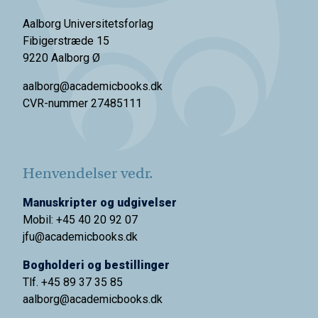
Aalborg Universitetsforlag
Fibigerstræde 15
9220 Aalborg Ø
aalborg@academicbooks.dk
CVR-nummer 27485111
Henvendelser vedr.
Manuskripter og udgivelser
Mobil: +45 40 20 92 07
jfu@academicbooks.dk
Bogholderi og bestillinger
Tlf. +45 89 37 35 85
aalborg@
academicbooks.dk