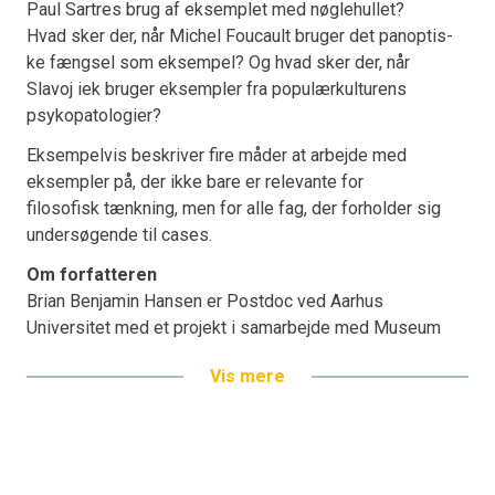
Paul Sartres brug af eksemplet med nøglehullet?
2017 (red.). Internationale forskningsbidrag til antologier
Hvad sker der, når Michel Foucault bruger det pa­nop­tis­
på Bloomsbury (Analyzing the Cultural Unconscious,
ke fængsel som eksempel? Og hvad sker der, når
2020) og Duke University Press (Repeating iek, 2015).
Slavoj iek bruger ek­semp­ler fra populærkulturens
psykopatologier?
Eksempelvis beskriver fire måder at arbejde med
eksempler på, der ikke bare er relevante for
filosofisk tænkning, men for alle fag, der forholder sig
undersøgende til cases.
Om forfatteren
Brian Benjamin Hansen er Postdoc ved Aarhus
Universitet med et projekt i samarbejde med Museum
Ovartaci og finansieret af Ny Carlsbergfondet, ”Mening i
Vis mere
galskaben: Psykopatologi, kunst og samfund”.
Deltidsstilling som docent tilknyttet ”Program for
Praksisstudier” ved VIA University College. Desuden se­
ni­or­a­na­ly­ti­ker ved Institut for Vild Analyse. Har blandt
andet udgivet Handl!, Forlaget Mindspace 2017 (med