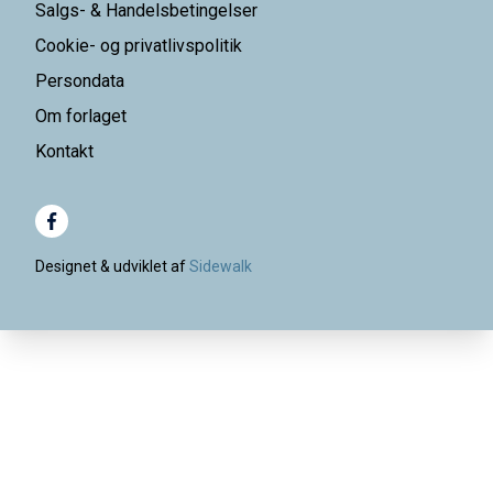
Salgs- & Handelsbetingelser
Cookie- og privatlivspolitik
Persondata
Om forlaget
Kontakt
Designet & udviklet af
Sidewalk