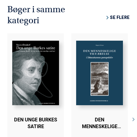
Henrik Jøker Bjerre) og Det ækle, Akademisk Forlag
Bøger i samme
2017 (red.). Internationale forskningsbidrag til antologier
SE FLERE
kategori
på Bloomsbury (Analyzing the Cultural Unconscious,
2020) og Duke University Press (Repeating iek, 2015).
DEN UNGE BURKES
DEN
SATIRE
MENNESKELIGE
TILVÆRELSE I