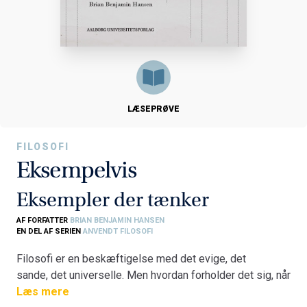
LÆSEPRØVE
FILOSOFI
Eksempelvis
Eksempler der tænker
AF FORFATTER
BRIAN BENJAMIN HANSEN
EN DEL AF SERIEN
ANVENDT FILOSOFI
Filosofi er en beskæftigelse med det evige, det
sande, det universelle. Men hvordan forholder det sig, når
filosoffer bruger eksempler? Hvad sker der i Jean-
Læs mere