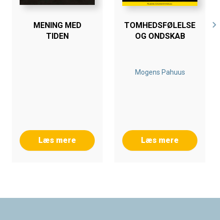
MENING MED
TOMHEDSFØLELSE
TIDEN
OG ONDSKAB
Mogens Pahuus
Læs mere
Læs mere
Footer