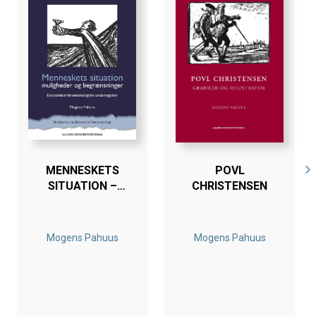
verdener bliver - i tre epiloger til hver af de bogens tre
hoveddele- illustreret gennem en dybtgående analyse af
Sigrid Undsets store romanKristin Lavransdatter.
MENNESKETS
POVL
SITUATION –
CHRISTENSEN
MULIGHEDER OG
BEGRÆNSNINGER
Mogens Pahuus
Mogens Pahuus