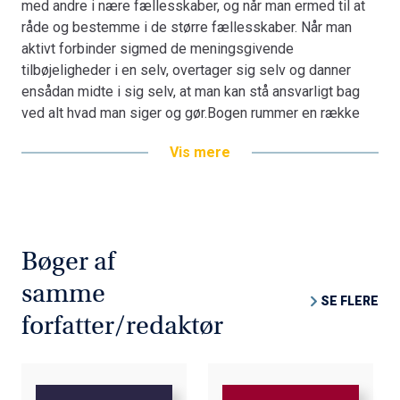
med andre i nære fællesskaber, og når man ermed til at
verdener bliver - i tre epiloger til hver af de bogens tre
råde og bestemme i de større fællesskaber. Når man
hoveddele- illustreret gennem en dybtgående analyse af
aktivt forbinder sigmed de meningsgivende
Sigrid Undsets store romanKristin Lavransdatter.
tilbøjeligheder i en selv, overtager sig selv og danner
ensådan midte i sig selv, at man kan stå ansvarligt bag
ved alt hvad man siger og gør.Bogen rummer en række
fænomenologisk-filosofiske og kulturkritiske analyseraf
Vis mere
centrale elementer i forholdet til for det første den indre
verden: bevidsthedog bevidstgørelse, det at blive til og
være en person, det at udvikle sin villen ogsin frie
vilje.For det andet i forholdet til den ydre verden: de
forskellige elementer i det naturgivneog de mange
Bøger af
forskellige former for oplevelse af det naturgivne,
oplevelsenaf tiden og af rummet, forholdet mellem natur
samme
SE FLERE
og kultur, spørgsmålet om ”åndeni naturen”.For det tredje
forfatter/redaktør
i forholdet til den fælles eller sociale verden: det
livsfornyende i denære fællesskaber, problematikken
angående konflikt contra samarbejde i forholdetmellem
mennesker i de større fællesskaber.Forholdet til de tre