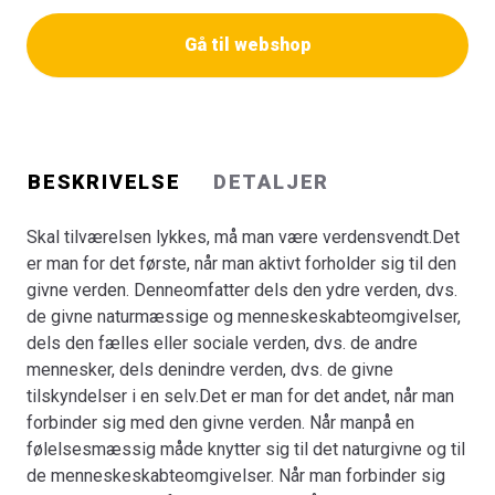
råde og bestemme i de større fællesskaber. Når man
Gå til webshop
aktivt forbinder sigmed de meningsgivende
tilbøjeligheder i en selv, overtager sig selv og danner
ensådan midte i sig selv, at man kan stå ansvarligt bag
ved alt hvad man siger og gør.Bogen rummer en række
fænomenologisk-filosofiske og kulturkritiske analyseraf
BESKRIVELSE
DETALJER
centrale elementer i forholdet til for det første den indre
verden: bevidsthedog bevidstgørelse, det at blive til og
Skal tilværelsen lykkes, må man være verdensvendt.Det
være en person, det at udvikle sin villen ogsin frie
er man for det første, når man aktivt forholder sig til den
vilje.For det andet i forholdet til den ydre verden: de
givne verden. Denneomfatter dels den ydre verden, dvs.
forskellige elementer i det naturgivneog de mange
de givne naturmæssige og menneskeskabteomgivelser,
forskellige former for oplevelse af det naturgivne,
dels den fælles eller sociale verden, dvs. de andre
oplevelsenaf tiden og af rummet, forholdet mellem natur
mennesker, dels denindre verden, dvs. de givne
og kultur, spørgsmålet om ”åndeni naturen”.For det tredje
tilskyndelser i en selv.Det er man for det andet, når man
i forholdet til den fælles eller sociale verden: det
forbinder sig med den givne verden. Når manpå en
livsfornyende i denære fællesskaber, problematikken
følelsesmæssig måde knytter sig til det naturgivne og til
angående konflikt contra samarbejde i forholdetmellem
de menneskeskabteomgivelser. Når man forbinder sig
mennesker i de større fællesskaber.Forholdet til de tre