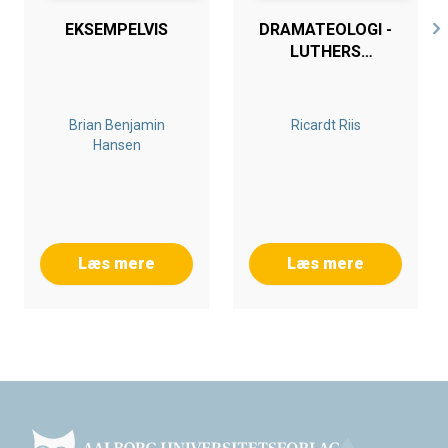
EKSEMPELVIS
DRAMATEOLOGI -
LUTHERS
TEOLOGISKE FEJL
RETTET VED
HJÆLP AF KAJ
Brian Benjamin
Ricardt Riis
MUNK
Hansen
Læs mere
Læs mere
Footer