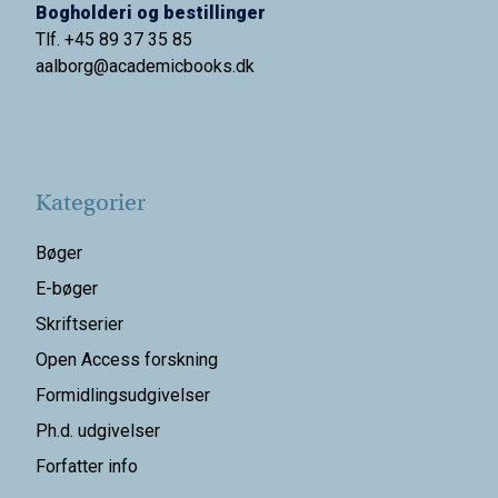
Bogholderi og bestillinger
Tlf. +45 89 37 35 85
aalborg@
academicbooks.dk
Kategorier
Bøger
E-bøger
Skriftserier
Open Access forskning
Formidlingsudgivelser
Ph.d. udgivelser
Forfatter info