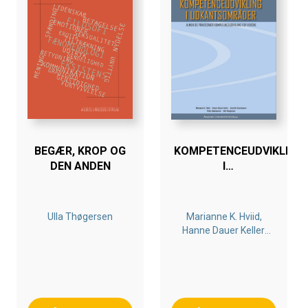
Bogen henvender sig især til studerende og undervisere
på mellemlange og lange videregående uddannelser,
men bogen er skrevet, så den kan læses uden et
forudgående kendskab til Platon, Rousseau og Hegel, så
alle med en almen interesse i filosofi og pædagogik kan
være med.
BEGÆR, KROP OG
KOMPETENCEUDVIKLING
DEN ANDEN
I
UDKANTSOMRÅDER
Ulla Thøgersen
Marianne K. Hviid,
Hanne Dauer Keller,
Annette Rasmussen,
Palle Rasmussen,
Ulla Thøgersen