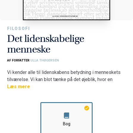
FILOSOFI
Det lidenskabelige
menneske
AF FORFATTER
ULLA THØGERSEN
Vi kender alle til lidenskabens betydning i menneskets
tilværelse. Vi kan blot tænke på det øjeblik, hvor en
forelskelse melder sig og ofte griber væsentligt ind i
Læs mere
måden, vi lever på, fordi opmærksomheden nu er rettet
mod den enestående anden; eller de øjeblikke i
hverdagens sædvanlige, rutineprægede aktiviteter, hvor
en emotionel opstemthed eksempelvis en vrede eller
glæde griber os og sætter os i bevægelse.
Bog