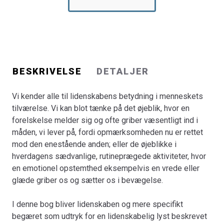
I denne bog bliver lidenskaben og mere specifikt
begæret som udtryk for en lidenskabelig lyst beskrevet
og diskuteret i tre nedslag i filosofiens historie. I en
læsning af filosofiske tekster af Platon, Rousseau og
Hegel præsenteres forskellige udlægninger af begæret
som en grundlæggende menneskelig erfaring. Der
BESKRIVELSE
DETALJER
sættes et særligt fokus på, hvordan begæret udgør en
dynamisk forbindelse til den anden.
Vi kender alle til lidenskabens betydning i menneskets
tilværelse. Vi kan blot tænke på det øjeblik, hvor en
De filosofiske nedslag sættes desuden i relation til en
forelskelse melder sig og ofte griber væsentligt ind i
pædagogisk diskussion, der forholder sig til begæret
måden, vi lever på, fordi opmærksomheden nu er rettet
som et pædagogisk tema. Et væsentligt ærinde i den
mod den enestående anden; eller de øjeblikke i
forbindelse er at radikalisere pædagogikken i retning af
hverdagens sædvanlige, rutineprægede aktiviteter, hvor
en eksistensforståelse, som medtænker lidenskaben.
en emotionel opstemthed eksempelvis en vrede eller
Det vil sige: bogen argumenterer for en pædagogisk
glæde griber os og sætter os i bevægelse.
teori og praksis, som formår at medtænke begæret som
et grundlæggende fænomen i menneskets tilværelse og
I denne bog bliver lidenskaben og mere specifikt
som desuden formår at orientere sig kritisk i
begæret som udtryk for en lidenskabelig lyst beskrevet
spørgsmålet om, hvordan begæret forvaltes inden for