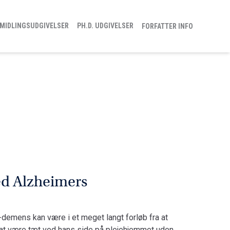
MIDLINGSUDGIVELSER
PH.D. UDGIVELSER
FORFATTER INFO
ed Alzheimers
-demens kan være i et meget langt forløb fra at
l at være tæt ved hans side på plejehjemmet uden