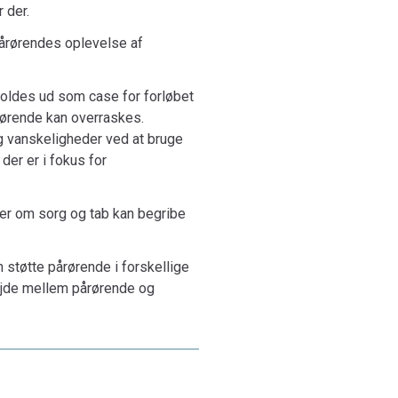
 der.
pårørendes oplevelse af
 foldes ud som case for forløbet
ørende kan over­ras­kes.
g vanskeligheder ved at bruge
er er i fokus for
ier om sorg og tab kan begribe
 støtte pårørende i forskellige
bejde mellem på­rørende og