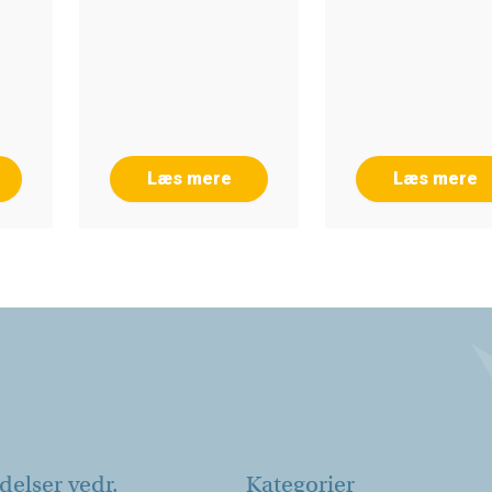
Læs mere
Læs mere
elser vedr.
Kategorier