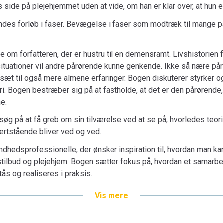
 side på plejehjemmet uden at vide, om han er klar over, at hun er
ndes forløb i faser. Bevægelse i faser som modtræk til mange 
ie om forfatteren, der er hustru til en demensramt. Livshistorien
itua­tioner vil andre pårørende kunne genkende. Ikke så nære pår
sæt til også mere almene erfaringer. Bogen diskuterer styrker o
 Bogen bestræber sig på at fastholde, at det er den pårørende, d
e.
øg på at få greb om sin tilværelse ved at se på, hvorledes teor
nærtstående bliver ved og ved.
dhedsprofessionelle, der ønsker inspiration til, hvordan man kan
ets­tilbud og plejehjem. Bogen sætter fokus på, hvordan et samar
tås og realiseres i praksis.
sundhedsprofessionelle med interesse for området.
Vis mere