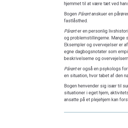
hjemmet til at være tæt ved hans
Bogen
Pårørt
anskuer en pårøre
fastlåsthed.
Pårørt
er en personlig livshistor
og problemstillingerne. Mange s
Eksempler og overvejelser er af
egne dagbogsnotater som empiri.
beskrivelserne og overvejelsern
Pårørt
er også en psykologs fors
en situation, hvor tabet af den 
Bogen henvender sig især til sun
situationer i eget hjem, aktivit
ansatte på et plejehjem kan fors
Bogen kan også læses af ikke-