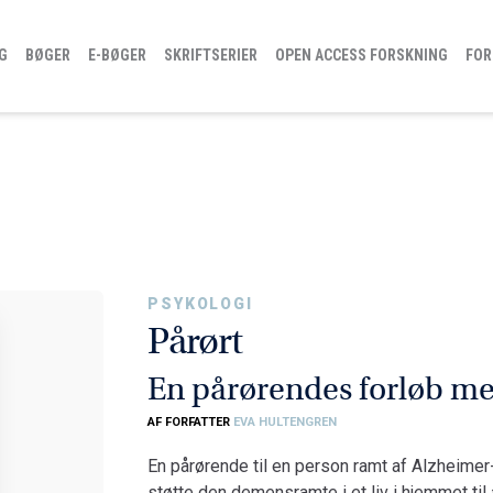
G
BØGER
E-BØGER
SKRIFTSERIER
OPEN ACCESS FORSKNING
FOR
PSYKOLOGI
Pårørt
En pårørendes forløb m
AF FORFATTER
EVA HULTENGREN
En pårørende til en person ramt af Alzheimer
støtte den demensramte i et liv i hjemmet ti