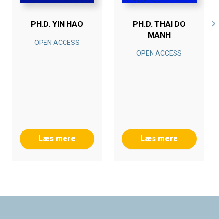
PH.D. YIN HAO
PH.D. THAI DO
MANH
OPEN ACCESS
OPEN ACCESS
Læs mere
Læs mere
Footer