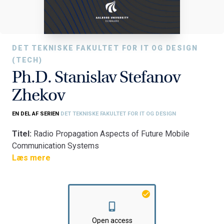
DET TEKNISKE FAKULTET FOR IT OG DESIGN
(TECH)
Ph.D. Stanislav Stefanov
Zhekov
EN DEL AF SERIEN
DET TEKNISKE FAKULTET FOR IT OG DESIGN
Titel:
Radio Propagation Aspects of Future Mobile
Communication Systems
Fakultet:
Læs mere
Det Tekniske Fakultet for IT og Design
Institut:
Institut for Elektroniske Systemer
Open access