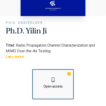
PH.D. UDGIVELSER
Ph.D. Yilin Ji
Titel:
Radio Propagation Channel Characterization and
MIMO Over-the-Air Testing
Fakultet:
Læs mere
Det Tekniske Fakultet for IT og Design
Institut:
Institut for Elektroniske Systemer
Open access