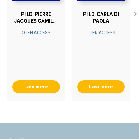
PH.D. PIERRE
PH.D. CARLA DI
JACQUES CAMILLE
PAOLA
VOGLER-FINCK
OPEN ACCESS
OPEN ACCESS
Læs mere
Læs mere
Footer