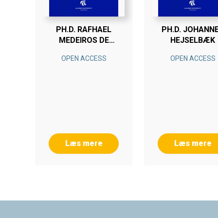
PH.D. RAFHAEL
PH.D. JOHANN
MEDEIROS DE
HEJSELBÆK
AMORIM
OPEN ACCESS
OPEN ACCESS
Læs mere
Læs mere
Footer