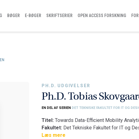
G
BØGER
E-BØGER
SKRIFTSERIER
OPEN ACCESS FORSKNING
FOR
SEN
PH.D. UDGIVELSER
Ph.D. Tobias Skovgaar
EN DEL AF SERIEN
DET TEKNISKE FAKULTET FOR IT OG DES
Titel:
Towards Data-Efficient Mobility Analyt
Fakultet:
Det Tekniske Fakultet for IT og De
Institut:
Læs mere
Institut for Datalogi