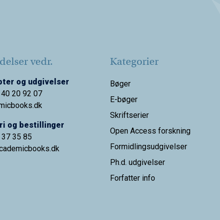
elser vedr.
Kategorier
ter og udgivelser
Bøger
 40 20 92 07
E-bøger
micbooks.dk
Skriftserier
i og bestillinger
Open Access forskning
9 37 35 85
Formidlingsudgivelser
cademicbooks.dk
Ph.d. udgivelser
Forfatter info