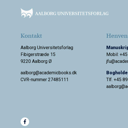
Kontakt
Henvend
Aalborg Universitetsforlag
Manuskrip
Fibigerstræde 15
Mobil: +45
9220 Aalborg Ø
jfu@acade
aalborg@academicbooks.dk
Bogholder
CVR-nummer 27485111
Tlf. +45 8
aalborg@
a