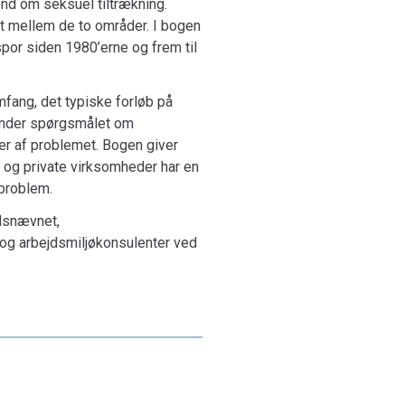
nd om seksuel tiltrækning.
t mellem de to områder. I bogen
spor siden 1980’erne og frem til
mfang, det typiske forløb på
runder spørgsmålet om
er af problemet. Bogen giver
e og private virksomheder har en
øproblem.
edsnævnet,
 og arbejdsmiljøkonsulenter ved