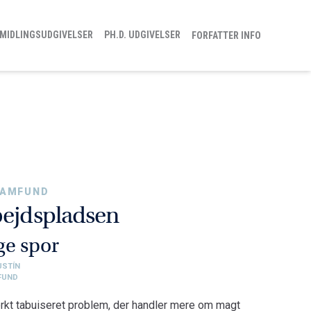
MIDLINGSUDGIVELSER
PH.D. UDGIVELSER
FORFATTER INFO
 SAMFUND
bejdspladsen
ige spor
USTÍN
MFUND
rkt tabuiseret problem, der handler mere om magt