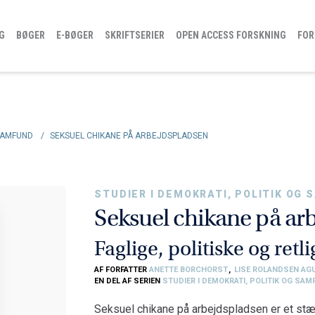
G
BØGER
E-BØGER
SKRIFTSERIER
OPEN ACCESS FORSKNING
FOR
 SAMFUND
/
SEKSUEL CHIKANE PÅ ARBEJDSPLADSEN
STUDIER I DEMOKRATI, POLITIK OG
Seksuel chikane på ar
Faglige, politiske og retl
AF FORFATTER
ANETTE BORCHORST
,
LISE ROLANDSEN AG
EN DEL AF SERIEN
STUDIER I DEMOKRATI, POLITIK OG SA
Seksuel chikane på arbejdspladsen er et stæ