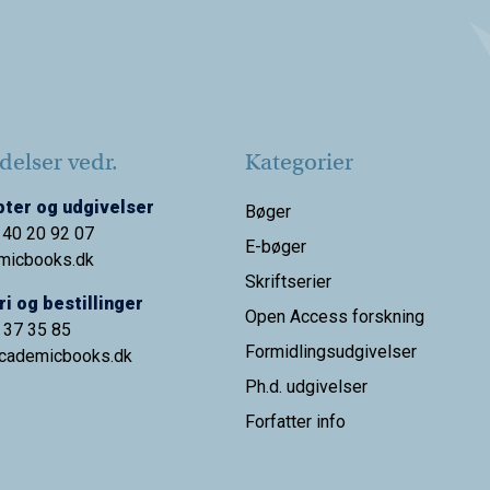
elser vedr.
Kategorier
ter og udgivelser
Bøger
 40 20 92 07
E-bøger
micbooks.dk
Skriftserier
i og bestillinger
Open Access forskning
9 37 35 85
Formidlingsudgivelser
cademicbooks.dk
Ph.d. udgivelser
Forfatter info