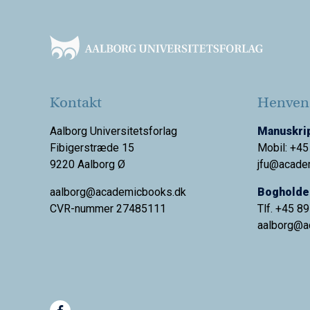
Footer
Kontakt
Henvend
Aalborg Universitetsforlag
Manuskrip
Fibigerstræde 15
Mobil: +45
9220 Aalborg Ø
jfu@acade
aalborg@academicbooks.dk
Bogholder
CVR-nummer 27485111
Tlf. +45 8
aalborg@
a