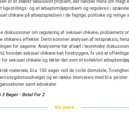
en er et stærkt tabuiseret problem, der handler mere om magt e
ligestillings- og et arbejdsmiljøproblem og reguleres i spænde
el chikane på arbejdspladsen i de faglige, politiske og retlige 
ske diskussioner om regulering af seksuel chikane, problemets o
 chi­ka­nes effekter. Dertil kommer analysen af retspraksis, he
ngen for sagerne. Analyserne har afsæt i teoretiske diskussion
il, hvordan seksuel chikane kan forebygges, fx ved at offentlig
er for seksuel chikane og takler det som et kollektivt arbejdsmilj
risk materiale, bl.a. 150 sager ved de civile dom­stole, Tvistigh
rvs­sygdoms­udvalget og en række interviews med bl.a. jurister
rganisationer samt advokater.
 3 Bøger - Betal For 2
Vis mere