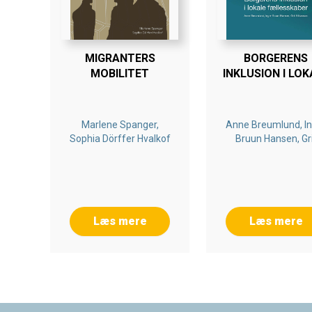
MIGRANTERS
BORGERENS
MOBILITET
INKLUSION I LOK
FÆLLESSKABE
Marlene Spanger,
Anne Breumlund, In
Sophia Dörffer Hvalkof
Bruun Hansen, Gri
Niklasson
Læs mere
Læs mere