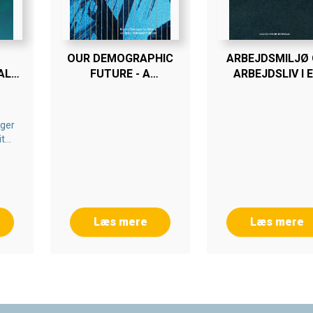
OUR DEMOGRAPHIC
ARBEJDSMILJØ
ALE
FUTURE - A
ARBEJDSLIV I 
R
CHALLENGE
SOCIALT
RESSOURCE
PERSPEKTIV
ger
t
Læs mere
Læs mere