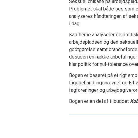
Seksuel chikane på arbejdsplads
Problemet skal både ses som et 
analyseres håndteringen af seksu
i dag.
Kapitlerne analyserer de politi
arbejdspladsen og den seksuelle
godtgørelse samt branchefordeli
desuden en række anbefalinger t
klar politik for nul-tolerance ov
Bogen er baseret på et rigt empi
Ligebehandlingsnævnet og Erhve
fag­for­eninger og arbejdsgivero
Bogen er en del af tilbuddet
Køb