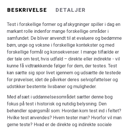
spørgsmål kan på den ene side bidrage med en dybere,
BESKRIVELSE
DETALJER
mere generel og almen forståelse af test som
evalueringsredskab. På den anden side kan det danne
Test i forskellige former og afskygninger spiller i dag en
grundlag for at forstå og forklare særegenheder ved test
markant rolle indenfor mange forskellige områder i
i de forskellige anvendelsesfelter. På tværs af
samfundet. De bliver anvendt til at evaluere og bedømme
kontekster og felter bidrager test til at afdække hvem og
børn, unge og voksne i forskellige kontekster og med
hvad, der udgør det normale, afvigende og særligt
forskellige formål og konsekvenser. I mange tilfælde er
talentfulde. Dette sætter bogen fokus på og behandler i
der tale om test, hvis udfald – direkte eller indirekte - vil
en overordnet social og historisk ramme.
kunne få vidtrækkende følger for dem, der testes. Test
Bogen er en del af tilbuddet
Køb 3 Bøger - Betal For 2
kan sætte sig spor livet igennem og udsætte de testede
for prøvelser, idet de påvirker deres selvopfattelser og
udstikker bestemte livsbaner og muligheder.
Med afsæt i uddannelsesområdet sætter denne bog
fokus på test i historisk og nutidig belysning. Den
behandler spørgsmål som: Hvordan kom test ind i feltet?
Hvilke test anvendes? Hvem tester man? Hvorfor vil man
gerne teste? Hvad er de direkte og indirekte sociale