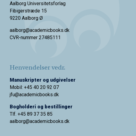
Aalborg Universitetsforlag
Fibigerstræde 15
9220 Aalborg Ø
aalborg@academicbooks.dk
CVR-nummer 27485111
Henvendelser vedr.
Manuskripter og udgivelser
Mobil: +45 40 20 92 07
jfu@academicbooks.dk
Bogholderi og bestillinger
Tlf. +45 89 37 35 85
aalborg@
academicbooks.dk