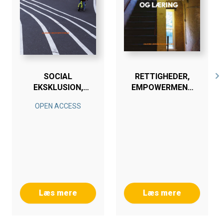
SOCIAL
RETTIGHEDER,
EKSKLUSION,
EMPOWERMENT
LÆRING OG
OG LÆRING
OPEN ACCESS
FORANDRING
Læs mere
Læs mere