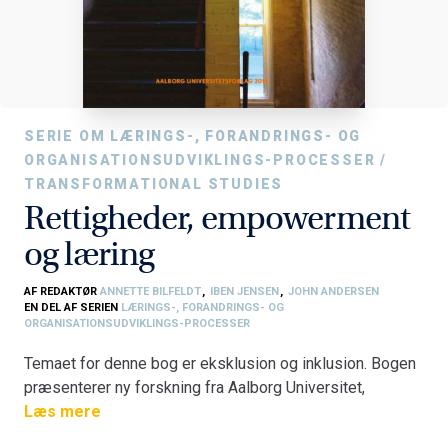
SERIE OM LÆRINGS-, FORANDRINGS- OG
ORGANISATIONSUDVIKLINGS-PROCESSER /
TRANSFORMATIONAL STUDIES
Rettigheder, empowerment
og læring
AF REDAKTØR
ANNETTE BILFELDT
,
IBEN JENSEN
,
JOHN ANDERSEN
EN DEL AF SERIEN
LÆRINGS-, FORANDRINGS- OG
ORGANISATIONSUDVIKLINGS-PROCESSER
Temaet for denne bog er eksklusion og inklusion. Bogen
præsenterer ny forskning fra Aalborg Universitet,
Københavns Universitet, Aarhus Universitet, og University
Læs mere
College Lillebælt og dækker bl.a. følgende områder: