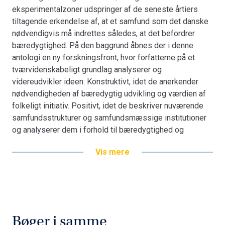
eksperimentalzoner udspringer af de seneste årtiers
tiltagende erkendelse af, at et samfund som det danske
nødvendigvis må indrettes således, at det befordrer
bæredygtighed. På den baggrund åbnes der i denne
antologi en ny forskningsfront, hvor forfatterne på et
tværvidenskabeligt grundlag analyserer og
videreudvikler ideen: Konstruktivt, idet de anerkender
nødvendigheden af bæredygtig udvikling og værdien af
folkeligt initiativ. Positivt, idet de beskriver nuværende
samfundsstrukturer og samfundsmæssige institutioner
og analyserer dem i forhold til bæredygtighed og
eksperimenter. Normativt, idet de forholder sig til
Vis mere
værdigrundlag og peger på, i hvilken retning den
fremtidige udvikling bør løbe.
Antologien indeholder bidrag af: Erik Christensen, Jens
Christensen, Troels Dilling-Hansen, Ulla Eikard, Tore
Jacob Hegland, Claus Heinberg, Frede Hvelplund, Jan
Bøger i samme
Holm Ingemann, Klaus Lindegaard, Henrik Lund, Hanne W.