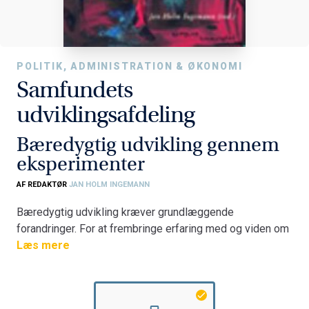
POLITIK, ADMINISTRATION & ØKONOMI
Samfundets
udviklingsafdeling
Bæredygtig udvikling gennem
eksperimenter
AF REDAKTØR
JAN HOLM INGEMANN
Bæredygtig udvikling kræver grundlæggende
forandringer. For at frembringe erfaring med og viden om
sådanne forandringer, er der fremsat en ide om
Læs mere
økologiske eksperimentalzoner som samfundets
udviklingsafdeling. Ideen om økologiske
eksperimentalzoner udspringer af de seneste årtiers