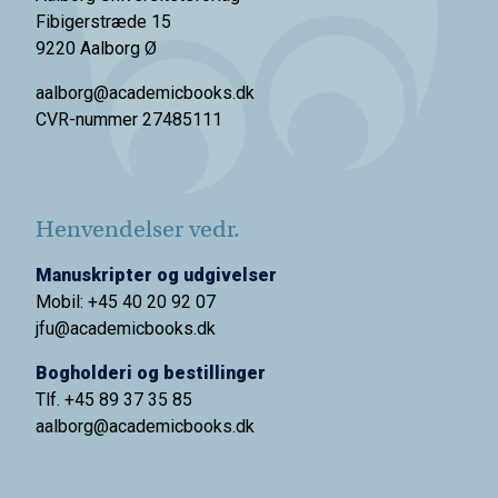
Fibigerstræde 15
9220 Aalborg Ø
aalborg@academicbooks.dk
CVR-nummer 27485111
Henvendelser vedr.
Manuskripter og udgivelser
Mobil: +45 40 20 92 07
jfu@academicbooks.dk
Bogholderi og bestillinger
Tlf. +45 89 37 35 85
aalborg@
academicbooks.dk