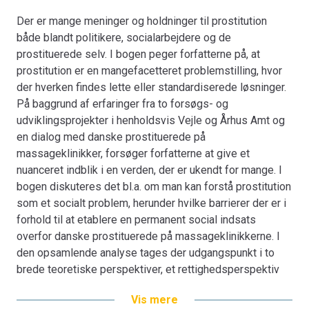
Der er mange meninger og holdninger til prostitution
både blandt politikere, socialarbejdere og de
prostituerede selv. I bogen peger forfatterne på, at
prostitution er en mangefacetteret problemstilling, hvor
der hverken findes lette eller standardiserede løsninger.
På baggrund af erfaringer fra to forsøgs- og
udviklingsprojekter i henholdsvis Vejle og Århus Amt og
en dialog med danske prostituerede på
massageklinikker, forsøger forfatterne at give et
nuanceret indblik i en verden, der er ukendt for mange. I
bogen diskuteres det bl.a. om man kan forstå prostitution
som et socialt problem, herunder hvilke barrierer der er i
forhold til at etablere en permanent social indsats
overfor danske prostituerede på massageklinikkerne. I
den opsamlende analyse tages der udgangspunkt i to
brede teoretiske perspektiver, et rettighedsperspektiv
og et velfærdsperspektiv.
Vis mere