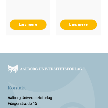
Læs mere
Læs mere
Footer
Kontakt
Aalborg Universitetsforlag
Fibigerstræde 15