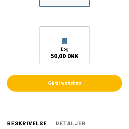
nuanceret indblik i en verden, der er ukendt for mange. I
bogen diskuteres det bl.a. om man kan forstå prostitution
som et socialt problem, herunder hvilke barrierer der er i
forhold til at etablere en permanent social indsats
overfor danske prostituerede på massageklinikkerne. I
den opsamlende analyse tages der udgangspunkt i to
brede teoretiske perspektiver, et rettighedsperspektiv
Bog
og et velfærdsperspektiv.
50,00 DKK
Gå til webshop
BESKRIVELSE
DETALJER