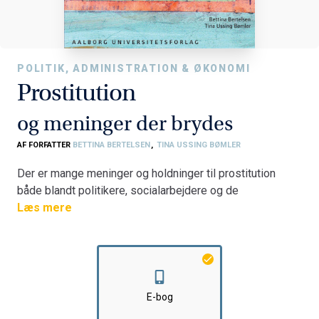
POLITIK, ADMINISTRATION & ØKONOMI
Prostitution
og meninger der brydes
AF FORFATTER
BETTINA BERTELSEN
,
TINA USSING BØMLER
Der er mange meninger og holdninger til prostitution
både blandt politikere, socialarbejdere og de
prostituerede selv. I bogen peger forfatterne på, at
Læs mere
prostitution er en mangefacetteret problemstilling, hvor
der hverken findes lette eller standardiserede løsninger.
På baggrund af erfaringer fra to forsøgs- og
udviklingsprojekter i henholdsvis Vejle og Århus Amt og
en dialog med danske prostituerede på
E-bog
massageklinikker, forsøger forfatterne at give et