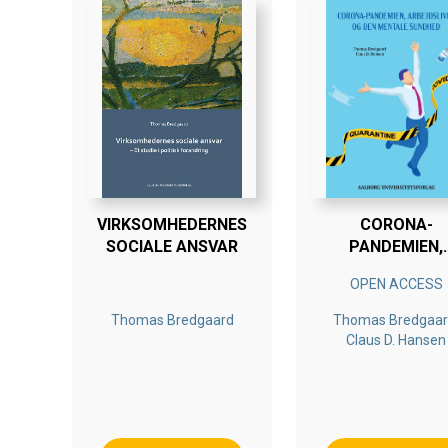
VIRKSOMHEDERNES
CORONA-
SOCIALE ANSVAR
PANDEMIEN,
ARBEJDSLIVET 
OPEN ACCESS
DEN MENTAL
SUNDHED
Thomas Bredgaard
Thomas Bredgaar
Claus D. Hansen