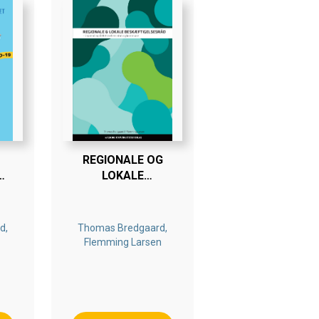
REGIONALE OG
LOKALE
OG
BESKÆFTIGELSESRÅD
E
d,
Thomas Bredgaard,
Flemming Larsen