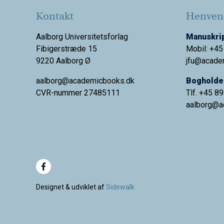
Kontakt
Henvend
Aalborg Universitetsforlag
Manuskrip
Fibigerstræde 15
Mobil: +45
9220 Aalborg Ø
jfu@acade
aalborg@academicbooks.dk
Bogholder
CVR-nummer 27485111
Tlf. +45 8
aalborg@
a
Designet & udviklet af
Sidewalk