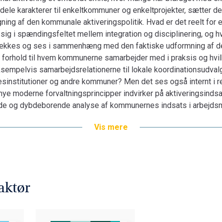
ddele karakterer til enkeltkommuner og enkeltprojekter, sætter de
ning af den kommunale aktiveringspolitik. Hvad er det reelt for en
g i spændingsfeltet mellem integration og disciplinering, og hvo
ækkes og ses i sammenhæng med den faktiske udformning af d
 i forhold til hvem kommunerne samarbejder med i praksis og hv
ksempelvis samarbejdsrelationerne til lokale koordinationsudval
sinstitutioner og andre kommuner? Men det ses også internt i rel
nye moderne forvaltningsprincipper indvirker på aktiveringsinds
e og dybdeborende analyse af kommunernes indsats i arbejdsm
Vis mere
aktør