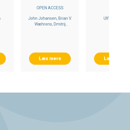
E-BOG
VÆRDIKÆDER
OPEN ACCESS
n
John Johansen, Brian V.
Ulf Hedetoft
Wæhrens, Dmitrij
Slepniov
Læs mere
Læs mere