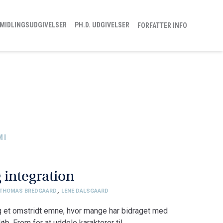
MIDLINGSUDGIVELSER
PH.D. UDGIVELSER
FORFATTER INFO
MI
 integration
THOMAS BREDGAARD
,
LENE DALSGAARD
ng et omstridt emne, hvor mange har bidraget med
b. Frem for at uddele karakterer til