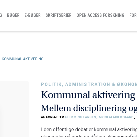
G
BØGER
E-BØGER
SKRIFTSERIER
OPEN ACCESS FORSKNING
FOR
KOMMUNAL AKTIVERING
POLITIK, ADMINISTRATION & ØKONO
Kommunal aktivering
Mellem disciplinering og
AF FORFATTER
FLEMMING LARSEN
,
NICOLAI ABILDGAARD
,
I den offentlige debat er kommunal aktiveri
eksempler på gode og dårlige aktiveringsforlø