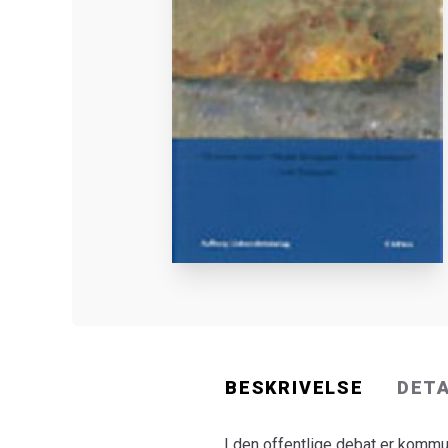
BESKRIVELSE
DET
I den offentlige debat er kommu