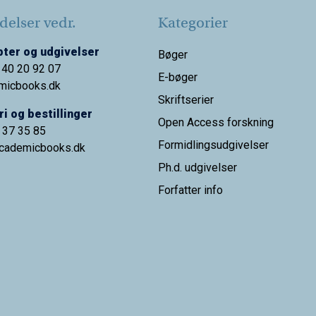
elser vedr.
Kategorier
ter og udgivelser
Bøger
 40 20 92 07
E-bøger
micbooks.dk
Skriftserier
i og bestillinger
Open Access forskning
9 37 35 85
Formidlingsudgivelser
cademicbooks.dk
Ph.d. udgivelser
Forfatter info