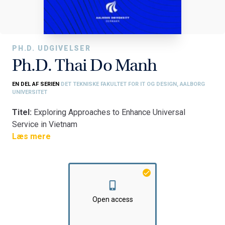
PH.D. UDGIVELSER
Ph.D. Thai Do Manh
EN DEL AF SERIEN
DET TEKNISKE FAKULTET FOR IT OG DESIGN, AALBORG
UNIVERSITET
Titel:
Exploring Approaches to Enhance Universal
Service in Vietnam
Fakultet:
Læs mere
Det Tekniske Fakultet for IT og Design
Institut:
Institut for Elektroniske Systemer
Open access