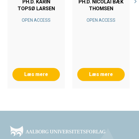
PH.D. KARIN
PH.D. NICOLAI BÆK
TOPSØ LARSEN
THOMSEN
OPEN ACCESS
OPEN ACCESS
Læs mere
Læs mere
Footer