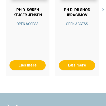
PH.D. SØREN
PH.D. DILSHOD
KEJSER JENSEN
IBRAGIMOV
OPEN ACCESS
OPEN ACCESS
Læs mere
Læs mere
Footer