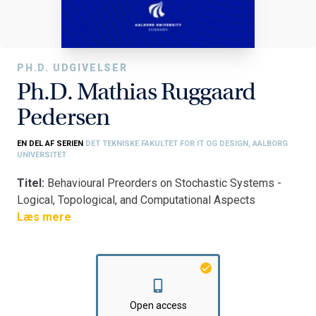
PH.D. UDGIVELSER
Ph.D. Mathias Ruggaard
Pedersen
EN DEL AF SERIEN
DET TEKNISKE FAKULTET FOR IT OG DESIGN, AALBORG
UNIVERSITET
Titel:
Behavioural Preorders on Stochastic Systems -
Logical, Topological, and Computational Aspects
Fakultet:
Læs mere
Det Tekniske Fakultet for IT og Design
Institut:
Institut for Datalogi
Open access