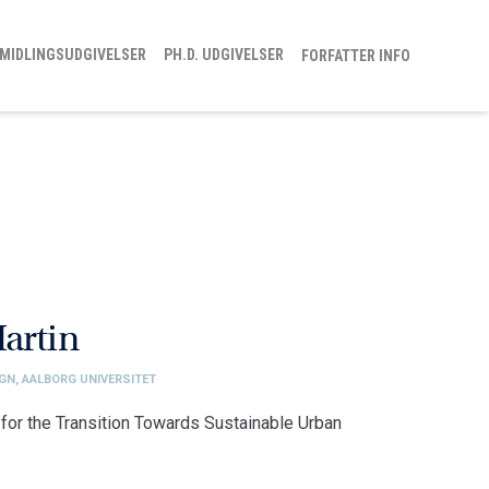
MIDLINGSUDGIVELSER
PH.D. UDGIVELSER
FORFATTER INFO
artin
IGN, AALBORG UNIVERSITET
 for the Transition Towards Sustainable Urban
sign