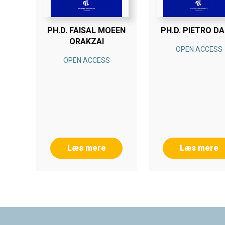
PH.D. FAISAL MOEEN
PH.D. PIETRO DA
ORAKZAI
OPEN ACCESS
OPEN ACCESS
Læs mere
Læs mere
Footer