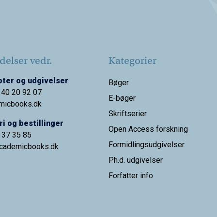
elser vedr.
Kategorier
ter og udgivelser
Bøger
 40 20 92 07
E-bøger
micbooks.dk
Skriftserier
i og bestillinger
Open Access forskning
9 37 35 85
Formidlingsudgivelser
cademicbooks.dk
Ph.d. udgivelser
Forfatter info