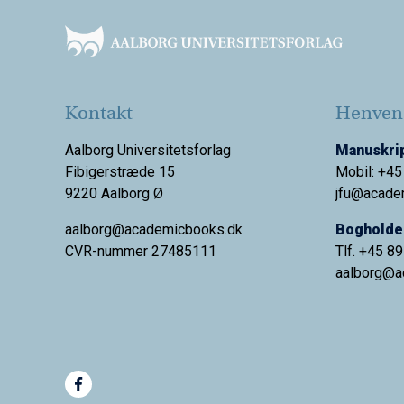
Kontakt
Henvend
Aalborg Universitetsforlag
Manuskrip
Fibigerstræde 15
Mobil: +45
9220 Aalborg Ø
jfu@acade
aalborg@academicbooks.dk
Bogholder
CVR-nummer 27485111
Tlf. +45 8
aalborg@
a