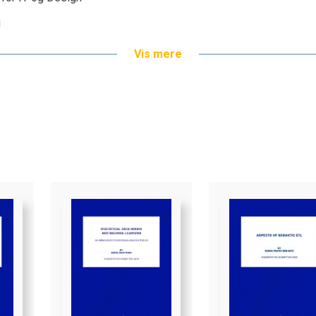
g
Vis mere