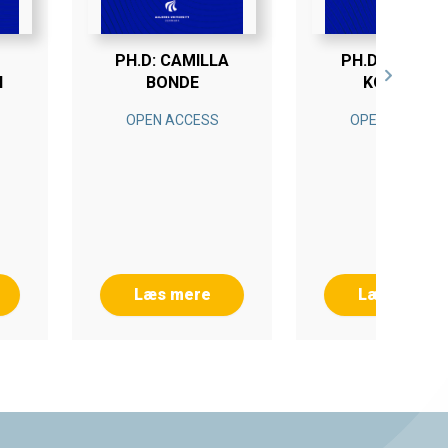
PH.D: CAMILLA
PH.D. MORTE
H
BONDE
KOLBÆK
OPEN ACCESS
OPEN ACCESS
Læs mere
Læs mere