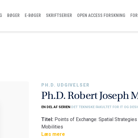
G
BØGER
E-BØGER
SKRIFTSERIER
OPEN ACCESS FORSKNING
FOR
PH.D. UDGIVELSER
Ph.D. Robert Joseph M
EN DEL AF SERIEN
DET TEKNISKE FAKULTET FOR IT OG DES
Titel:
Points of Exchange: Spatial Strategies
Mobilities
Fakultet:
Læs mere
Det Tekniske Fakultet for IT og De