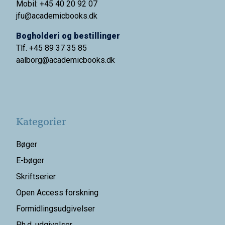
Mobil: +45 40 20 92 07
jfu@academicbooks.dk
Bogholderi og bestillinger
Tlf. +45 89 37 35 85
aalborg@
academicbooks.dk
Kategorier
Bøger
E-bøger
Skriftserier
Open Access forskning
Formidlingsudgivelser
Ph.d. udgivelser