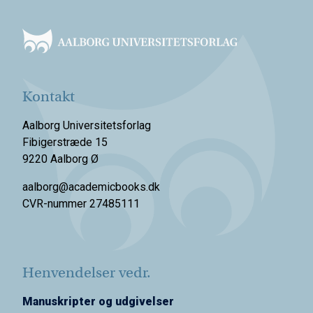
Footer
Kontakt
Aalborg Universitetsforlag
Fibigerstræde 15
9220 Aalborg Ø
aalborg@academicbooks.dk
CVR-nummer 27485111
Henvendelser vedr.
Manuskripter og udgivelser