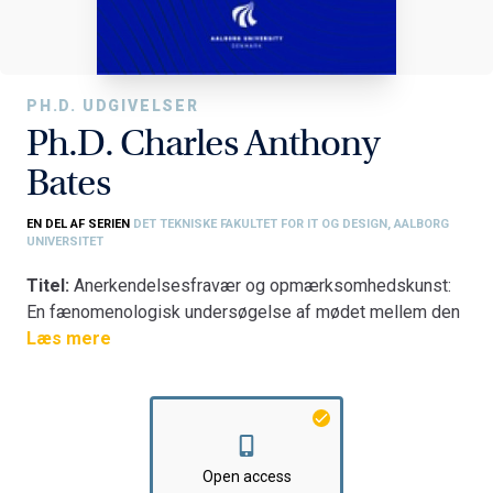
PH.D. UDGIVELSER
Ph.D. Charles Anthony
Bates
EN DEL AF SERIEN
DET TEKNISKE FAKULTET FOR IT OG DESIGN, AALBORG
UNIVERSITET
Titel:
Anerkendelsesfravær og opmærksomhedskunst:
En fænomenologisk undersøgelse af mødet mellem den
voksne borger med intellektuel funktionsnedsættelse og
Læs mere
den professionelle
Fakultet:
Det Tekniske Fakultet for IT og Design
Institut:
Institut for Planlægning
Open access