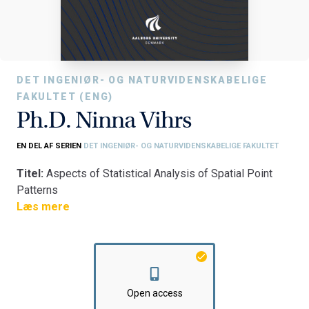
DET INGENIØR- OG NATURVIDENSKABELIGE
FAKULTET (ENG)
Ph.D. Ninna Vihrs
EN DEL AF SERIEN
DET INGENIØR- OG NATURVIDENSKABELIGE FAKULTET
Titel:
Aspects of Statistical Analysis of Spatial Point
Patterns
Fakultet:
Læs mere
Det Ingeniør- og Naturvidenskabelige Fakultet
Institut:
Institut for Matematiske Fag
Open access