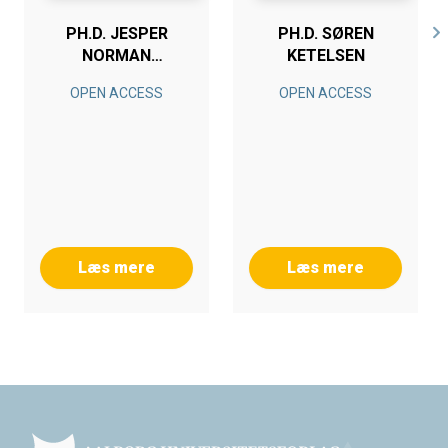
PH.D. JESPER
PH.D. SØREN
NORMAN
KETELSEN
ASMUSSEN
OPEN ACCESS
OPEN ACCESS
Læs mere
Læs mere
Footer