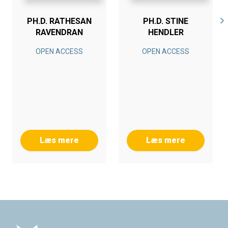
PH.D. RATHESAN
PH.D. STINE
RAVENDRAN
HENDLER
OPEN ACCESS
OPEN ACCESS
Læs mere
Læs mere
Footer