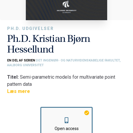
PH.D. UDGIVELSER
Ph.D. Kristian Bjørn
Hessellund
EN DEL AF SERIEN
DET INGENIØR- OG NATURVIDENSKABELIGE FAKULTET,
AALBORG UNIVERSITET
Titel:
Semi-parametric models for multivariate point
pattern data
Fakultet:
Læs mere
Det Ingeniør- og Naturvidenskabelige Fakultet
Institut:
Institut for Matematiske Fag
Open access