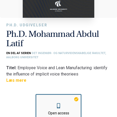
PH.D. UDGIVELSER
Ph.D. Mohammad Abdul
Latif
EN DEL AF SERIEN
DET INGENIØR- OG NATURVIDENSKABELIGE FAKULTET,
AALBORG UNIVERSITET
Titel:
Employee Voice and Lean Manufacturing: identify
the influence of implicit voice theoriees
Fakultet:
Læs mere
Det Ingeniør- og Naturvidenskabelige Fakultet
Institut:
Institut for Materialer og Produktion
Open access