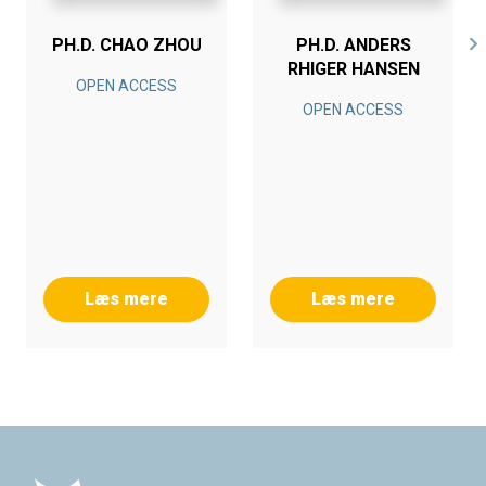
PH.D. CHAO ZHOU
PH.D. ANDERS
RHIGER HANSEN
OPEN ACCESS
OPEN ACCESS
Læs mere
Læs mere
Footer