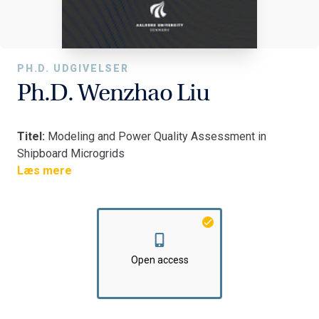
PH.D. UDGIVELSER
Ph.D. Wenzhao Liu
Titel:
Modeling and Power Quality Assessment in
Shipboard Microgrids
Fakultet:
Læs mere
Det Ingeniør- og Naturvidenskabelige Fakultet
Institut:
AAU Energi
Download the Ph.D.
HERE
Open access