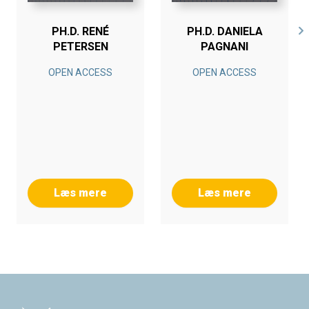
PH.D. RENÉ
PH.D. DANIELA
PETERSEN
PAGNANI
OPEN ACCESS
OPEN ACCESS
Læs mere
Læs mere
Footer