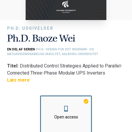
PH.D. UDGIVELSER
Ph.D. Baoze Wei
EN DEL AF SERIEN
PH.D.-SERIEN FOR DET INGENIØR- OG
NATURVIDENSKABELIGE FAKULTET, AALBORG UNIVERSITET
Titel:
Distributed Control Strategies Applied to Parallel-
Connected Three-Phase Modular UPS Inverters
Fakultet:
Læs mere
Det Ingeniør- og Naturvidenskabelige Fakultet
Institut:
AAU Energi
Open access