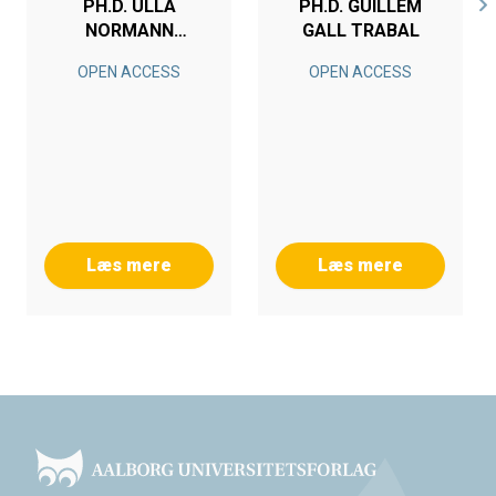
PH.D. ULLA
PH.D. GUILLEM
NORMANN
GALL TRABAL
CHRISTENSEN
OPEN ACCESS
OPEN ACCESS
Læs mere
Læs mere
Footer