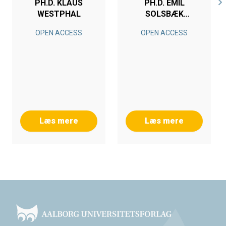
PH.D. KLAUS
PH.D. EMIL
WESTPHAL
SOLSBÆK
OTTOSEN
OPEN ACCESS
OPEN ACCESS
Læs mere
Læs mere
Footer