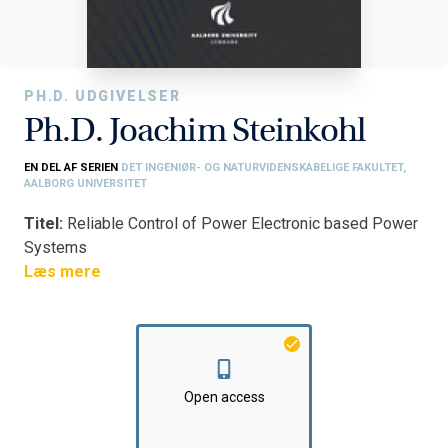
PH.D. UDGIVELSER
Ph.D. Joachim Steinkohl
EN DEL AF SERIEN
DET INGENIØR- OG NATURVIDENSKABELIGE FAKULTET,
AALBORG UNIVERSITET
Titel:
Reliable Control of Power Electronic based Power
Systems
Fakultet:
Læs mere
Det Ingeniør- og Naturvidenskabelige Fakultet
Institut:
AAU Energi
Open access