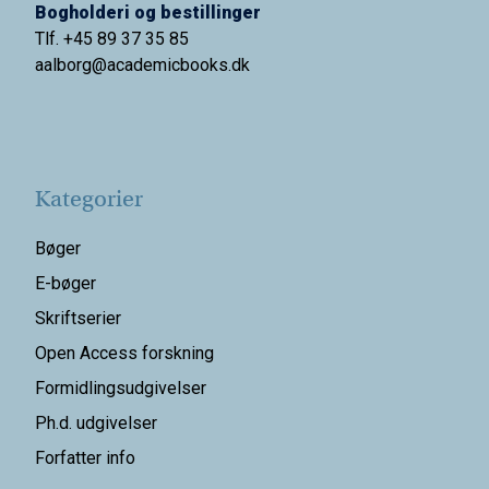
Bogholderi og bestillinger
Tlf. +45 89 37 35 85
aalborg@
academicbooks.dk
Kategorier
Bøger
E-bøger
Skriftserier
Open Access forskning
Formidlingsudgivelser
Ph.d. udgivelser
Forfatter info