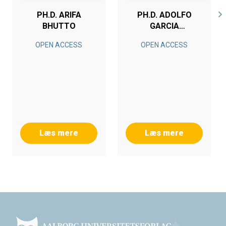
PH.D. ARIFA
PH.D. ADOLFO
BHUTTO
GARCIA
GONZALEZ
OPEN ACCESS
OPEN ACCESS
Læs mere
Læs mere
Footer