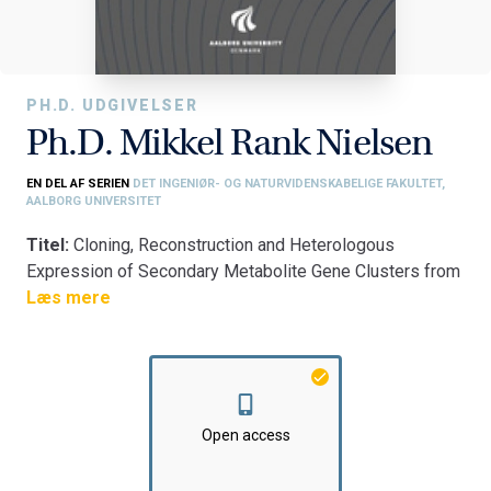
PH.D. UDGIVELSER
Ph.D. Mikkel Rank Nielsen
EN DEL AF SERIEN
DET INGENIØR- OG NATURVIDENSKABELIGE FAKULTET,
AALBORG UNIVERSITET
Titel:
Cloning, Reconstruction and Heterologous
Expression of Secondary Metabolite Gene Clusters from
Fusarium
Læs mere
Fakultet:
Det Ingeniør- og Naturvidenskabelige Fakultet
Institut:
Institut for Kemi og Biovidenskab
Open access