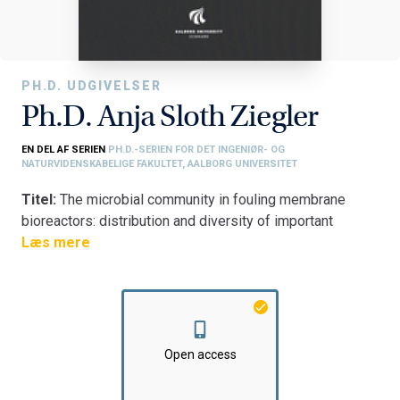
PH.D. UDGIVELSER
Ph.D. Anja Sloth Ziegler
EN DEL AF SERIEN
PH.D.-SERIEN FOR DET INGENIØR- OG
NATURVIDENSKABELIGE FAKULTET, AALBORG UNIVERSITET
Titel:
The microbial community in fouling membrane
bioreactors: distribution and diversity of important
bacteria
Læs mere
Fakultet:
Det Ingeniør- og Naturvidenskabelige Fakultet
Institut:
Institut for Kemi og Biovidenskab
Open access