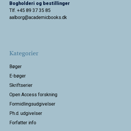
Bogholderi og bestillinger
Tlf. +45 89 37 35 85
aalborg@
academicbooks.dk
Kategorier
Bøger
E-bøger
Skriftserier
Open Access forskning
Formidlingsudgivelser
Ph.d. udgivelser
Forfatter info