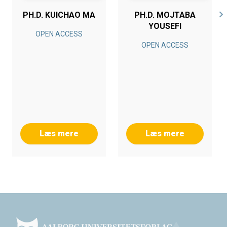
PH.D. KUICHAO MA
PH.D. MOJTABA
YOUSEFI
OPEN ACCESS
OPEN ACCESS
Læs mere
Læs mere
Footer