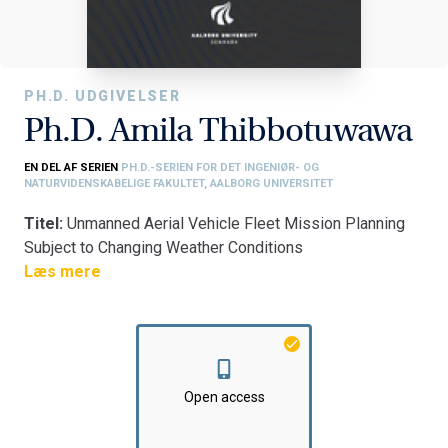
PH.D. UDGIVELSER
Ph.D. Amila Thibbotuwawa
EN DEL AF SERIEN
PH.D.-SERIEN FOR DET INGENIØR- OG
NATURVIDENSKABELIGE FAKULTET, AALBORG UNIVERSITET
Titel:
Unmanned Aerial Vehicle Fleet Mission Planning
Subject to Changing Weather Conditions
Fakultet:
Læs mere
Det Ingeniør- og Naturvidenskabelige Fakultet
Institut:
Institut for Materialer og Produktion
Open access