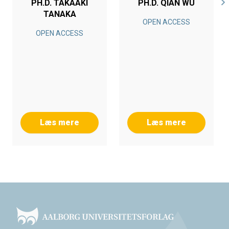
PH.D. TAKAAKI
PH.D. QIAN WU
TANAKA
OPEN ACCESS
OPEN ACCESS
Læs mere
Læs mere
Footer